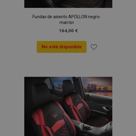
Fundas de asiento APOLLON negro-
marrón
164,00 €
No está disponible
Añadir
a la
Lista
de
Deseos