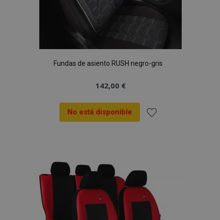
Fundas de asiento RUSH negro-gris
142,00 €
No está disponible
Añadir
a la
Lista
de
Deseos