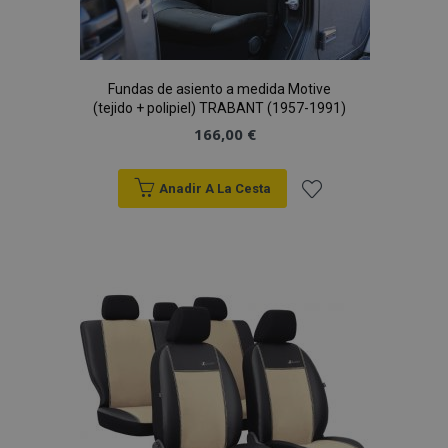
Fundas de asiento a medida Motive
(tejido + polipiel) TRABANT (1957-1991)
166,00 €
Anadir A La Cesta
Añadir
a la
Lista
de
Deseos