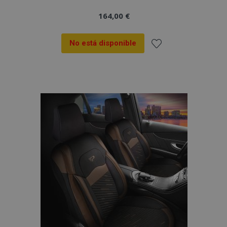
164,00 €
No está disponible
Añadir
a la
Lista
de
Deseos