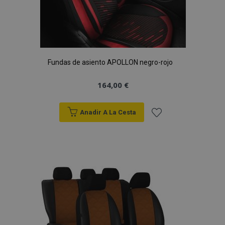
Fundas de asiento APOLLON negro-rojo
164,00 €
Anadir A La Cesta
Añadir
a la
Lista
de
Deseos