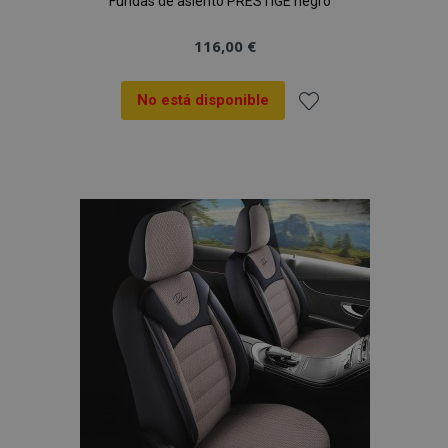
Fundas de asiento PRESTIGE negro
116,00 €
No está disponible
Añadir
a la
Lista
de
Deseos