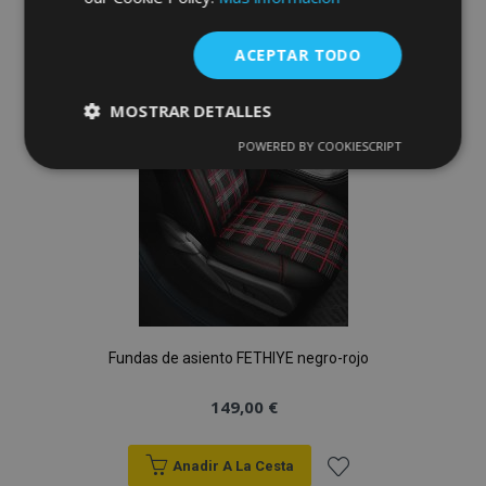
Lista
ACEPTAR TODO
de
MOSTRAR DETALLES
Deseos
POWERED BY COOKIESCRIPT
Cookies
Cookies de
estrictamente
rendimiento
necesarias
Cookies de
Cookies de
preferencias
funcionalidad
Fundas de asiento FETHIYE negro-rojo
149,00 €
Cookies estrictamente necesarias
Anadir A La Cesta
Cookies de rendimiento