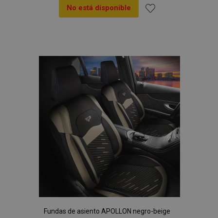
vistas.
No está disponible
_ga_5REJF36KHW
.vtvauto.es
1 año 1 mes
Google
Añadir
Analytics utiliza
esta cookie par
mantener el
a la
estado de la
sesión.
Lista
de
Deseos
Fundas de asiento APOLLON negro-beige