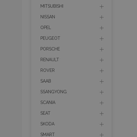
MITSUBISHI
section_data_ids
NISSAN
OPEL
PHPSESSID
PEUGEOT
PORSCHE
RENAULT
ROVER
X-Magento-Vary
SAAB
SSANGYONG
SCANIA
mage-cache-sessi
SEAT
SKODA
SMART