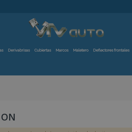
as
Derivabrisas
Cubiertas
Marcos
Maletero
Deflectores frontales
ION