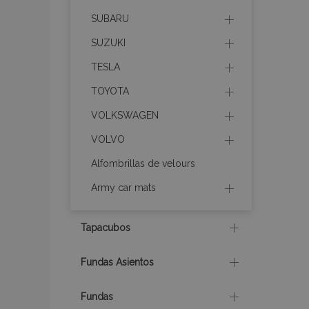
mage-messages
SUBARU
SUZUKI
TESLA
recently_compare
TOYOTA
product_data_sto
VOLKSWAGEN
VOLVO
CookieScriptConse
Alfombrillas de velours
Army car mats
mage-translation-f
Tapacubos
Fundas Asientos
recently_viewed_p
Fundas
recently_compare