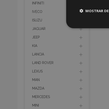
INFINITI
MOSTRAR DE
IVECO
ISUZU
Cookies
JAGUAR
estrictame
necesaria
JEEP
KIA
LANCIA
LAND ROVER
Cooki
LEXUS
MAN
Strictly necessary c
be used properly wit
MAZDA
Nombre
MERCEDES
recently_viewed_p
MINI