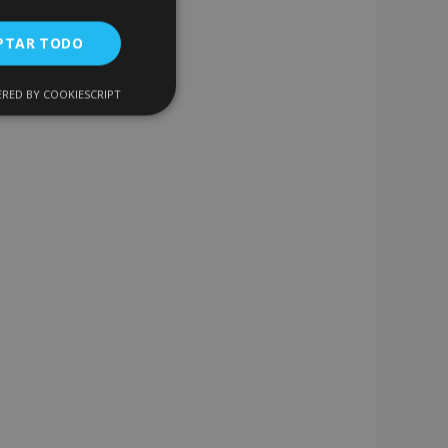
PTAR TODO
RED BY COOKIESCRIPT
Cookies de
uncionalidad
encias
. The website cannot
 de productos
acilitar la