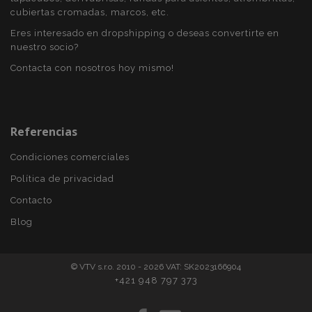
X-Magento-Vary
59 
Adobe Inc.
cubiertas cromadas, marcos, etc.
58 s
www.vtvauto.es
Eres interesado en dropshipping o deseas convertirte en
nuestro socio?
Contacta con nosotros hoy mismo!
Referencias
Condiciones comerciales
Política de privacidad
mage-cache-sessid
1
Adobe Inc.
Contacto
www.vtvauto.es
Blog
© VTV s.r.o. 2010 - 2026 VAT: SK2023166904
+421 948 797 373