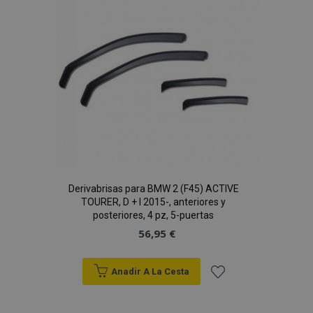
de
Cookies de rendimiento
Cookies de preferencias
Deseos
Cookies de funcionalidad
Strictly necessary cookies allow core website
functionality such as user login and account
management. The website cannot be used
properly without strictly necessary cookies.
Proveedor
/
Nombre
Venc
Dominio
recently_viewed_product
1
Adobe Inc.
www.vtvauto.es
Derivabrisas para BMW 2 (F45) ACTIVE
TOURER, D + I 2015-, anteriores y
posteriores, 4 pz, 5-puertas
section_data_ids
1
Adobe Inc.
56,95 €
www.vtvauto.es
Anadir A La Cesta
Añadir