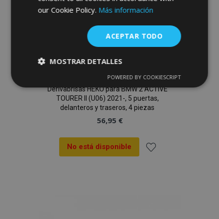
de
our Cookie Policy.
Más información
Deseos
ACEPTAR TODO
MOSTRAR DETALLES
POWERED BY COOKIESCRIPT
Cookies
Cookies de
estrictamente
rendimiento
Derivabrisas HEKO para BMW 2 ACTIVE
necesarias
TOURER II (U06) 2021-, 5 puertas,
delanteros y traseros, 4 piezas
56,95 €
Cookies de
Cookies de
preferencias
funcionalidad
No está disponible
Añadir
a la
Lista
Cookies estrictamente necesarias