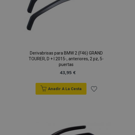
Derivabrisas para BMW 2 (F46) GRAND
TOURER, D + I 2015-, anteriores, 2 pz, 5-
puertas
43,95 €
Anadir A La Cesta
Añadir
a la
Lista