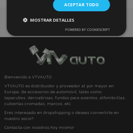
ACEPTAR TODO
Deseos
MOSTRAR DETALLES
POWERED BY COOKIESCRIPT
Cookies
Cookies de
estrictamente
rendimiento
necesarias
Cookies de
Cookies de
preferencias
funcionalidad
Bienvenido a VTVAUTO
VTVAUTO es distribuidor y proveedor al por mayor en
Europa, de accesorios de automóvil, tales como:
tapacubos, derivabrisas, fundas para asientos, alfombrillas,
cubiertas cromadas, marcos, etc.
Cookies estrictamente necesarias
Eres interesado en dropshipping o deseas convertirte en
nuestro socio?
Cookies de rendimiento
Contacta con nosotros hoy mismo!
Cookies de preferencias