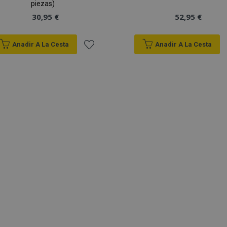
piezas)
30,95 €
52,95 €
Anadir A La Cesta
Anadir A La Cesta
Añadir
a la
Lista
de
Deseos