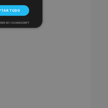
PTAR TODO
RED BY COOKIESCRIPT
Cookies de
uncionalidad
encias
. The website cannot
 de productos
acilitar la