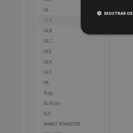
GL
MOSTRAR DE
GLA
Cookies
GLB
estrictame
necesaria
GLC
GLE
GLK
GLS
Cooki
ML
SL55
Strictly necessary c
SL R230
be used properly wit
SLK
Nombre
SMART ROADSTER
recently_viewed_p