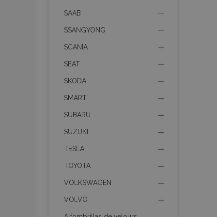
mage-messages
SAAB
SSANGYONG
SCANIA
recently_compare
SEAT
product_data_sto
SKODA
SMART
CookieScriptConse
SUBARU
SUZUKI
mage-translation-f
TESLA
TOYOTA
VOLKSWAGEN
recently_viewed_p
VOLVO
recently_compare
Alfombrillas de velours