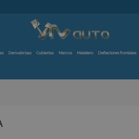
as
Derivabrisas
Cubiertas
Marcos
Maletero
Deflectores frontales
A