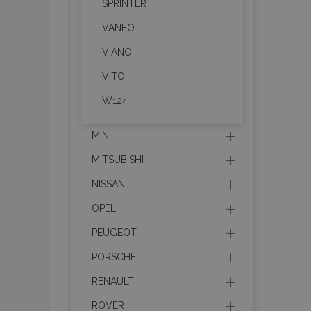
SPRINTER
VANEO
section_data_ids
VIANO
VITO
PHPSESSID
W124
MINI
MITSUBISHI
X-Magento-Vary
NISSAN
OPEL
PEUGEOT
mage-cache-sessi
PORSCHE
RENAULT
ROVER