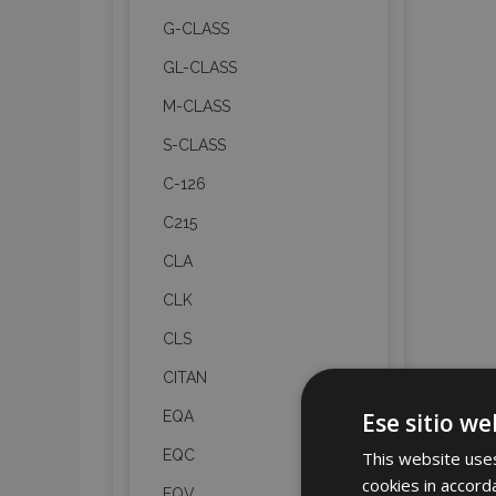
G-CLASS
GL-CLASS
M-CLASS
S-CLASS
C-126
C215
CLA
CLK
CLS
CITAN
Ese sitio we
EQA
EQC
This website uses
cookies in accord
EQV