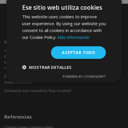
Ese sitio web utiliza cookies
This website uses cookies to improve
user experience. By using our website you
consent to all cookies in accordance with
our Cookie Policy.
Más información
Bienvenido a VTVAUTO
VTVAUTO es distribuidor y proveedor al por mayor en
ACEPTAR TODO
Europa, de accesorios de automóvil, tales como:
tapacubos, derivabrisas, fundas para asientos, alfombrillas,
MOSTRAR DETALLES
cubiertas cromadas, marcos, etc.
Eres interesado en dropshipping o deseas convertirte en
POWERED BY COOKIESCRIPT
Cookies
Cookies de
nuestro socio?
estrictamente
rendimiento
necesarias
Contacta con nosotros hoy mismo!
Cookies de
Cookies de
preferencias
funcionalidad
Referencias
Condiciones comerciales