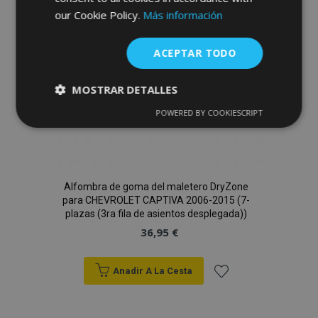
de
our Cookie Policy.
Más información
Deseos
ACEPTAR TODO
MOSTRAR DETALLES
POWERED BY COOKIESCRIPT
Cookies
Cookies de
estrictamente
rendimiento
necesarias
Alfombra de goma del maletero DryZone
Cookies de
Cookies de
para CHEVROLET CAPTIVA 2006-2015 (7-
preferencias
funcionalidad
plazas (3ra fila de asientos desplegada))
36,95 €
Anadir A La Cesta
Añadir
Cookies estrictamente necesarias