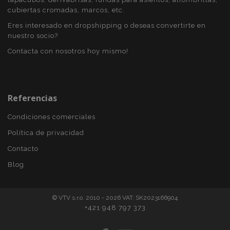
X-Magento-Vary
59 
Adobe Inc.
cubiertas cromadas, marcos, etc.
58 s
www.vtvauto.es
Eres interesado en dropshipping o deseas convertirte en
nuestro socio?
Contacta con nosotros hoy mismo!
Referencias
Condiciones comerciales
Política de privacidad
mage-cache-sessid
1
Adobe Inc.
Contacto
www.vtvauto.es
Blog
© VTV s.r.o. 2010 - 2026 VAT: SK2023166904
+421 948 797 373