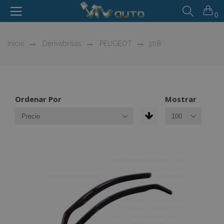
0
Inicio
Derivabrisas
PEUGEOT
308
Ordenar Por
Mostrar