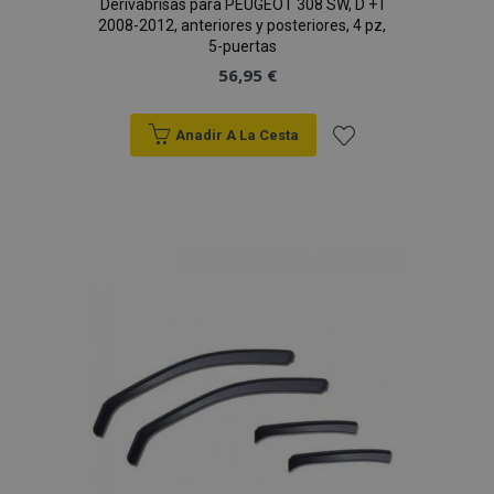
Derivabrisas para PEUGEOT 308 SW, D + I
2008-2012, anteriores y posteriores, 4 pz,
5-puertas
56,95 €
Anadir A La Cesta
Añadir
mage-cache-sessid
1
Adobe Inc.
a la
www.vtvauto.es
Lista
de
Deseos
mage-messages
1
Adobe Inc.
www.vtvauto.es