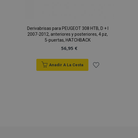
Derivabrisas para PEUGEOT 308 HTB, D + I
2007-2012, anteriores y posteriores, 4 pz,
5-puertas, HATCHBACK
56,95 €
Anadir A La Cesta
recently_compared_product_previous
1
Adobe Inc.
Añadir
www.vtvauto.es
a la
Lista
product_data_storage
1
Adobe Inc.
www.vtvauto.es
de
Deseos