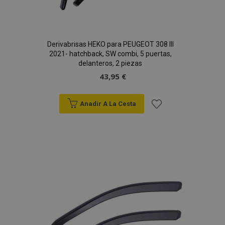
Derivabrisas HEKO para PEUGEOT 308 III
2021- hatchback, SW combi, 5 puertas,
delanteros, 2 piezas
43,95 €
Anadir A La Cesta
Añadir
a la
Lista
de
Deseos