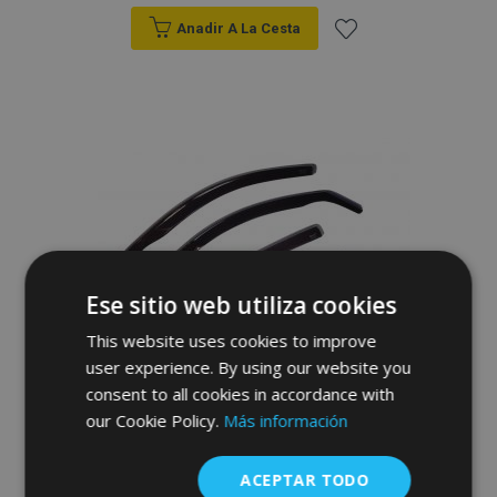
Anadir A La Cesta
Añadir
a la
Lista
de
Deseos
Ese sitio web utiliza cookies
This website uses cookies to improve
user experience. By using our website you
consent to all cookies in accordance with
Derivabrisas HEKO para PEUGEOT 308 III
our Cookie Policy.
2021- hatchback, 5 puertas, delanteros y
Más información
traseros, 4 piezas
56,95 €
ACEPTAR TODO