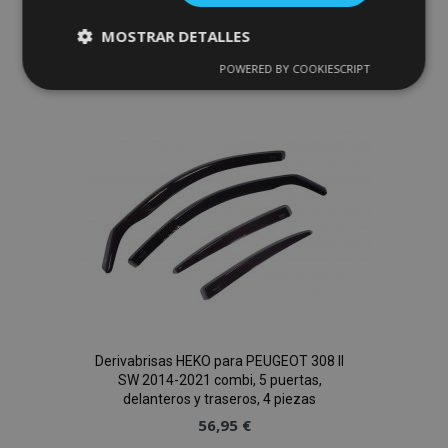
Anadir A La Cesta
MOSTRAR DETALLES
Añadir
POWERED BY COOKIESCRIPT
Cookies
Cookies de
estrictamente
rendimiento
a la
necesarias
Lista
de
Cookies de
Cookies de
preferencias
funcionalidad
Deseos
Cookies estrictamente necesarias
Derivabrisas HEKO para PEUGEOT 308 II
Cookies de rendimiento
SW 2014-2021 combi, 5 puertas,
delanteros y traseros, 4 piezas
Cookies de preferencias
56,95 €
Cookies de funcionalidad