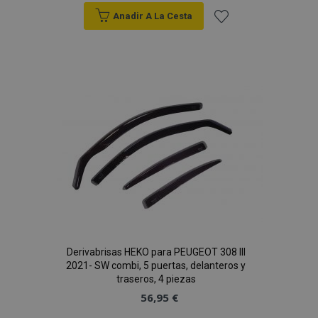
Anadir A La Cesta
Añadir
a la
Lista
de
Deseos
Derivabrisas HEKO para PEUGEOT 308 III
2021- SW combi, 5 puertas, delanteros y
traseros, 4 piezas
56,95 €