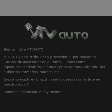
CookieScriptConsent
4 se
CookieScript
www.vtvauto.es
Bienvenido a VTVAUTO
VTVAUTO es distribuidor y proveedor al por mayor en
Europa, de accesorios de automóvil, tales como:
tapacubos, derivabrisas, fundas para asientos, alfombrillas,
cubiertas cromadas, marcos, etc.
mage-translation-file-version
S
Adobe Inc.
www.vtvauto.es
Eres interesado en dropshipping o deseas convertirte en
nuestro socio?
Contacta con nosotros hoy mismo!