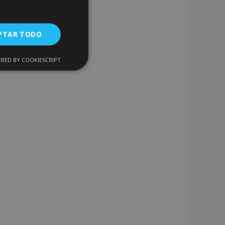
PTAR TODO
RED BY COOKIESCRIPT
Cookies de
uncionalidad
encias
. The website cannot