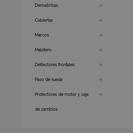
Derivabrisas
mage-messages
Cubiertas
Marcos
recently_compare
Maletero
product_data_sto
Deflectores frontales
CookieScriptConse
Paso de rueda
Protectores de motor y caja
mage-translation-f
de cambios
recently_viewed_p