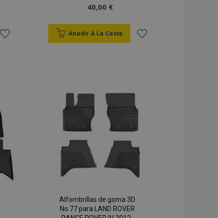
40,00 €
Anadir A La Cesta
Añadir
Añadir
a la
a la
Lista
Lista
de
de
Deseos
Deseos
Alfombrillas de goma 3D
No.77 para LAND ROVER