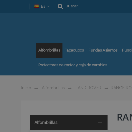
Buscar
Es
Alfombrillas
Tapacubos
Fundas Asientos
Fund
Protectores de motor y caja de cambios
Inicio
Alfombrillas
LAND ROVER
RANGE RO
RA
Alfombrillas