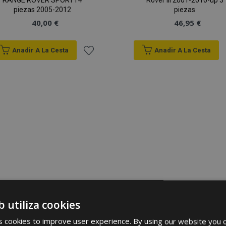
RANGE ROVER SPORT I 4
Rover III 2001-2010-up 3
piezas 2005-2012
piezas
40,00 €
46,95 €
Anadir A La Cesta
Anadir A La Cesta
Añadir
a la
Lista
de
Deseos
b utiliza cookies
 cookies to improve user experience. By using our website you c