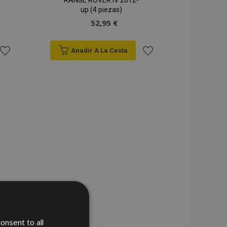
RANGE ROVER IV 2012-
up (4 piezas)
52,95 €
Anadir A La Cesta
Añadir
Añadir
a la
a la
Lista
Lista
de
de
Deseos
Deseos
onsent to all