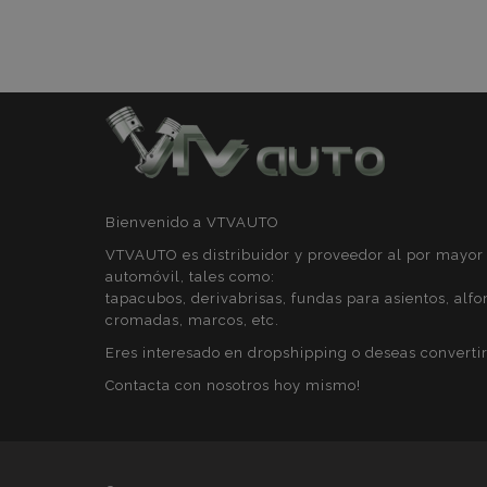
recently_compare
Nombre
Nombre
Provee
Nombre
Domini
_gat
form_key
IDE
Google
.double
Bienvenido a VTVAUTO
mage-cache-
_ga
storage
_gcl_au
Google
VTVAUTO es distribuidor y proveedor al por mayor 
.vtvaut
automóvil, tales como:
mage-translation-
tapacubos, derivabrisas, fundas para asientos, alfo
storage
cromadas, marcos, etc.
Eres interesado en dropshipping o deseas convertir
form_key
_gid
Contacta con nosotros hoy mismo!
mage-cache-
_ga_5REJF36KHW
storage-section-
invalidation