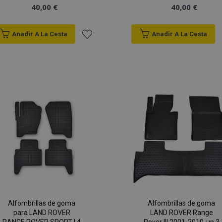
40,00 €
40,00 €
Anadir A La Cesta
Anadir A La Cesta
Añadir
a la
Lista
de
Deseos
Alfombrillas de goma
Alfombrillas de goma
para LAND ROVER
LAND ROVER Range