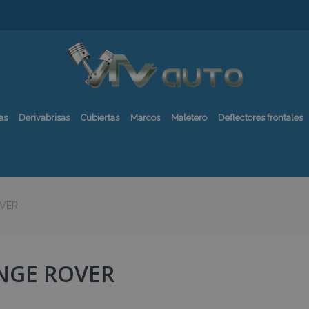
as
Derivabrisas
Cubiertas
Marcos
Maletero
Deflectores frontales
VER
NGE ROVER