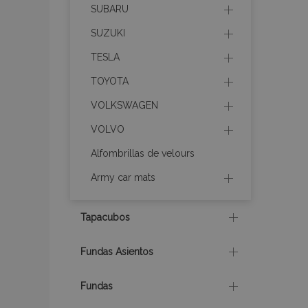
recently_viewed_p
SUBARU
SUZUKI
section_data_ids
TESLA
TOYOTA
PHPSESSID
VOLKSWAGEN
VOLVO
Alfombrillas de velours
Army car mats
X-Magento-Vary
Tapacubos
Fundas Asientos
mage-cache-sessi
Fundas