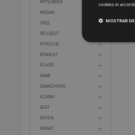
MITSUBISHI
cookies in accord
NISSAN
MOSTRAR DE
OPEL
PEUGEOT
Cookies
estrictame
PORSCHE
necesaria
RENAULT
ROVER
SAAB
SSANGYONG
Cooki
SCANIA
SEAT
Strictly necessary c
be used properly wit
SKODA
Nombre
SMART