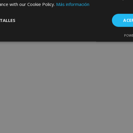
ance with our Cookie Policy.
Más información
TALLES
ACE
POWE
Cookies de
Cookies de
nte
rendimiento
preferencias
f
s
es estrictamente necesarias
Cookies de rendimiento
Cookies de prefer
Cookies de funcionalidad
ookies allow core website functionality such as user login and account management
hout strictly necessary cookies.
Proveedor
/
Vencimiento
Descripción
Dominio