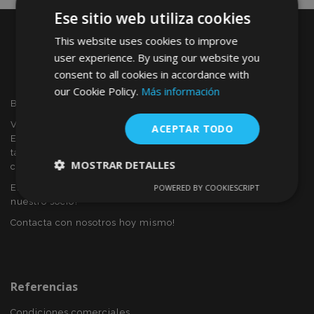
Ese sitio web utiliza cookies
This website uses cookies to improve
user experience. By using our website you
consent to all cookies in accordance with
our Cookie Policy.
Más información
Bienvenido a VTVAUTO
VTVAUTO es distribuidor y proveedor al por mayor en
ACEPTAR TODO
Europa, de accesorios de automóvil, tales como:
tapacubos, derivabrisas, fundas para asientos, alfombrillas,
MOSTRAR DETALLES
cubiertas cromadas, marcos, etc.
Eres interesado en dropshipping o deseas convertirte en
POWERED BY COOKIESCRIPT
Cookies
Cookies de
nuestro socio?
estrictamente
rendimiento
necesarias
Contacta con nosotros hoy mismo!
Cookies de
Cookies de
preferencias
funcionalidad
Referencias
Condiciones comerciales