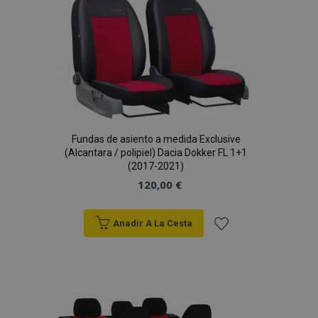
de
Deseos
Fundas de asiento a medida Exclusive
(Alcantara / polipiel) Dacia Dokker FL 1+1
(2017-2021)
mage-cache-sessid
1
Adobe Inc.
120,00 €
www.vtvauto.es
Anadir A La Cesta
Añadir
a la
Lista