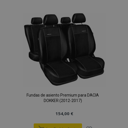
vistas.
a la
_ga_5REJF36KHW
.vtvauto.es
1 año 1 mes
Google
Analytics utiliza
Lista
esta cookie par
mantener el
estado de la
de
sesión.
Deseos
Fundas de asiento Premium para DACIA
DOKKER (2012-2017)
154,00 €