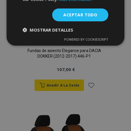
ACEPTAR TODO
MOSTRAR DETALLES
POWERED BY COOKIESCRIPT
Cookies
Cookies de
estrictamente
rendimiento
Fundas de asiento Elegance para DACIA
necesarias
DOKKER (2012-2017) 446-P1
107,00 €
Cookies de
Cookies de
preferencias
funcionalidad
Anadir A La Cesta
Añadir
a la
Lista
Cookies estrictamente necesarias
Cookies de rendimiento
de