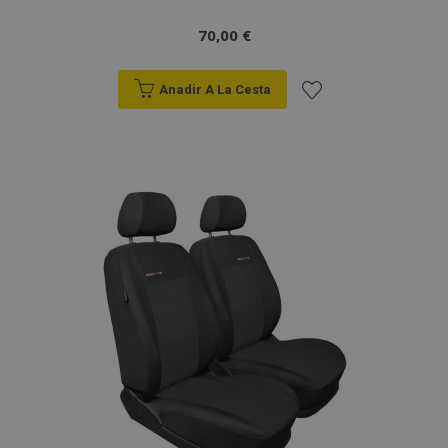
70,00 €
Anadir A La Cesta
Añadir
a la
Lista
de
Deseos