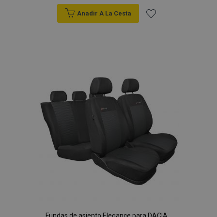
Anadir A La Cesta
Añadir
a la
Lista
de
Deseos
Fundas de asiento Elegance para DACIA