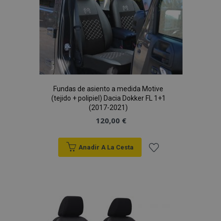
de
PHPSESSID
59 
PHP.net
Deseos
49 s
.vtvauto.es
Política de Privacidad de Google
Fundas de asiento a medida Motive
(tejido + polipiel) Dacia Dokker FL 1+1
(2017-2021)
120,00 €
Anadir A La Cesta
Añadir
a la
Lista
X-Magento-Vary
59 
Adobe Inc.
58 s
www.vtvauto.es