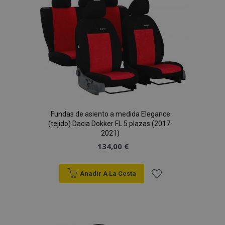
de
Deseos
CookieScriptConsent
4 se
CookieScript
www.vtvauto.es
Fundas de asiento a medida Elegance
(tejido) Dacia Dokker FL 5 plazas (2017-
2021)
134,00 €
Anadir A La Cesta
mage-translation-file-version
S
Adobe Inc.
www.vtvauto.es
Añadir
a la