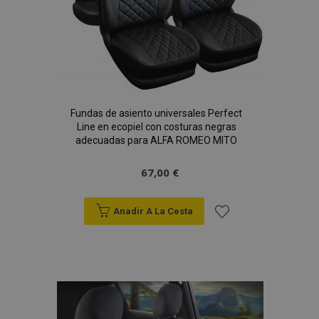
PHPSESSID
59 
PHP.net
49 s
.vtvauto.es
Política de Privacidad de Google
Fundas de asiento universales Perfect
Line en ecopiel con costuras negras
adecuadas para ALFA ROMEO MITO
67,00 €
Anadir A La Cesta
Añadir
a la
Lista
X-Magento-Vary
59 
Adobe Inc.
58 s
www.vtvauto.es