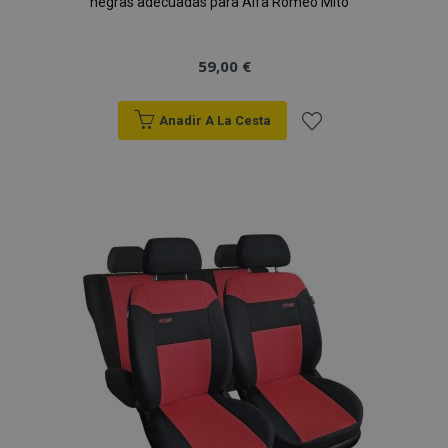
negras adecuadas para Alfa Romeo Mito
59,00 €
Anadir A La Cesta
Añadir
a la
Lista
de
Deseos