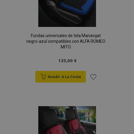
Fundas universales de tela Manavgat
negro-azul compatibles con ALFA ROMEO
MITO
135,00 €
Anadir A La Cesta
Añadir
a la
Lista
de