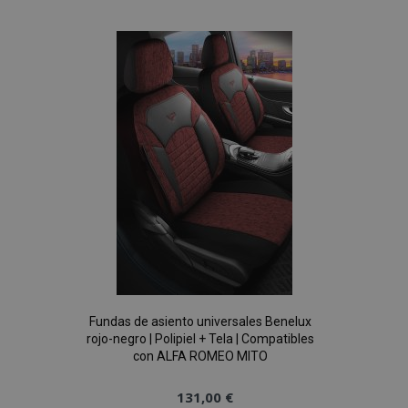
a la
vistas.
_ga_5REJF36KHW
.vtvauto.es
1 año 1 mes
Google
Lista
Analytics utiliza
esta cookie par
mantener el
de
estado de la
sesión.
Deseos
Fundas de asiento universales Benelux
rojo-negro | Polipiel + Tela | Compatibles
con ALFA ROMEO MITO
131,00 €