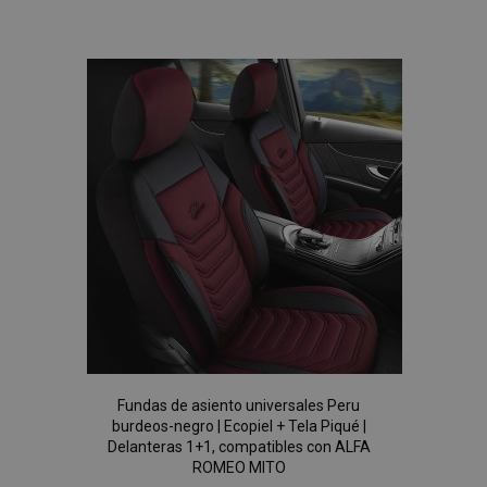
a la
mage-messages
1
Adobe Inc.
www.vtvauto.es
Lista
de
Deseos
recently_compared_product_previous
1
Adobe Inc.
www.vtvauto.es
Fundas de asiento universales Peru
burdeos-negro | Ecopiel + Tela Piqué |
product_data_storage
1
Adobe Inc.
Delanteras 1+1, compatibles con ALFA
www.vtvauto.es
ROMEO MITO