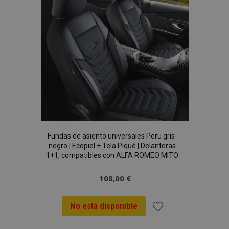
de
Deseos
mage-cache-sessid
1
Adobe Inc.
Fundas de asiento universales Peru gris-
www.vtvauto.es
negro | Ecopiel + Tela Piqué | Delanteras
1+1, compatibles con ALFA ROMEO MITO
108,00 €
No está disponible
Añadir