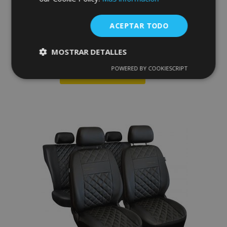
Fundas de asiento universales Perfect
Line en ecopiel con costuras azules
adecuadas para ALFA ROMEO MITO
ACEPTAR TODO
67,00 €
MOSTRAR DETALLES
POWERED BY COOKIESCRIPT
Cookies
Cookies de
Anadir A La Cesta
estrictamente
rendimiento
necesarias
Añadir
a la
Cookies de
Cookies de
Lista
preferencias
funcionalidad
de
Deseos
Cookies estrictamente necesarias
Cookies de rendimiento