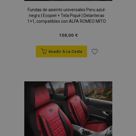
Fundas de asiento universales Peru azul-
negro | Ecopiel + Tela Piqué | Delanteras
1+1, compatibles con ALFA ROMEO MITO
108,00 €
recently_viewed_product_previous
1
Adobe Inc.
www.vtvauto.es
Anadir A La Cesta
Añadir
a la
recently_compared_product
1
Adobe Inc.
www.vtvauto.es
Lista
de
Deseos
Proveedor
/
Nombre
Vencimiento
Descripción
Dominio
Proveedor
Nombre
Vencimiento
Descripción
/
Dominio