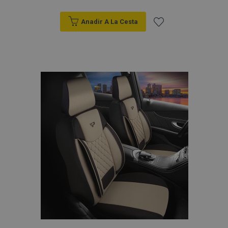
Anadir A La Cesta
Añadir
a la
Lista
de
Deseos