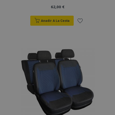
62,00 €
Anadir A La Cesta
Añadir
a la
Lista
de
Deseos