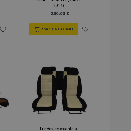
CITROEN C8 7x1 (2002-
2014)
230,00 €
Anadir A La Cesta
Añadir
Añadir
a la
a la
Lista
Lista
de
de
Deseos
Deseos
Fundas de asiento a