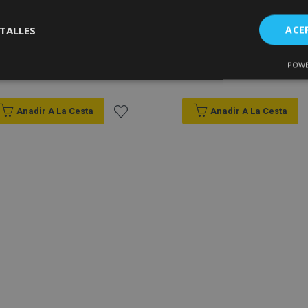
Fundas de asiento a
Fundas de asiento a
TALLES
ACE
medida Exclusive
medida GT CITROEN C8
CITROEN C8 7x1 (2002-
7x1 (2002-2014)
2014)
POWE
Cookies de
Cookies de
250,00 €
267,00 €
nte
rendimiento
preferencias
f
s
Anadir A La Cesta
Anadir A La Cesta
Añadir
a la
Lista
es estrictamente necesarias
Cookies de rendimiento
Cookies de prefer
Cookies de funcionalidad
de
ookies allow core website functionality such as user login and account management
Deseos
hout strictly necessary cookies.
Proveedor
/
Vencimiento
Descripción
Dominio
roduct
1 día
Almacena ID de productos
Adobe Inc.
vistos recientemente para f
www.vtvauto.es