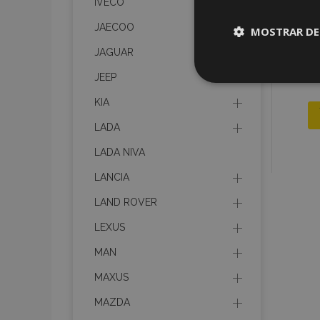
IVECO
JAECOO
MOSTRAR DE
JAGUAR
Cookies
JEEP
estrictame
necesaria
KIA
LADA
LADA NIVA
LANCIA
Cooki
LAND ROVER
LEXUS
Strictly necessary c
MAN
be used properly wit
MAXUS
Nombre
MAZDA
recently_viewed_p