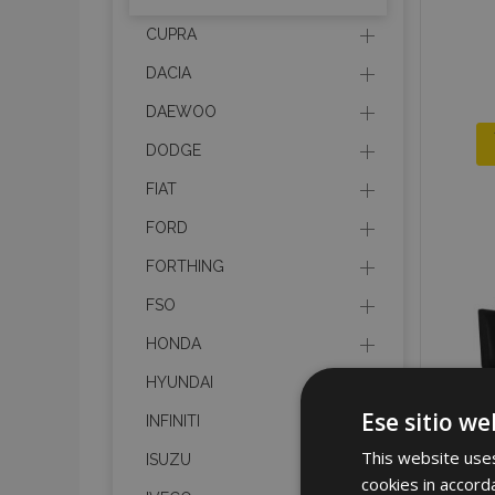
CUPRA
DACIA
DAEWOO
DODGE
FIAT
FORD
FORTHING
FSO
HONDA
HYUNDAI
Ese sitio we
INFINITI
This website uses
ISUZU
cookies in accord