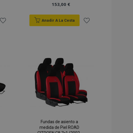
153,00 €
Anadir A La Cesta
Añadir
Añadir
a la
a la
Lista
Lista
de
de
Deseos
Deseos
Fundas de asiento a
medida de Piel ROAD