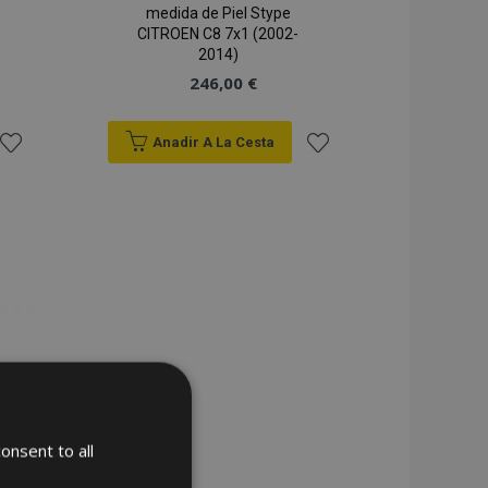
medida de Piel Stype
CITROEN C8 7x1 (2002-
2014)
246,00 €
Anadir A La Cesta
Añadir
Añadir
a la
a la
Lista
Lista
de
de
Deseos
Deseos
onsent to all