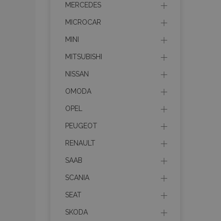
MERCEDES
section_data_ids
MICROCAR
MINI
PHPSESSID
MITSUBISHI
NISSAN
OMODA
OPEL
X-Magento-Vary
PEUGEOT
RENAULT
SAAB
mage-cache-sessi
SCANIA
SEAT
SKODA