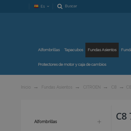
Buscar
Es
Alfombrillas
Tapacubos
Fundas Asientos
Fund
Protectores de motor y caja de cambios
Inicio
Fundas Asientos
CITROEN
C8
C8
C8 
Alfombrillas