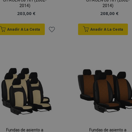
CITROEN C8 7x1 (2002-
CITROEN C8 7x1 (2002-
2014)
2014)
203,00 €
208,00 €
Anadir A La Cesta
Anadir A La Cesta
Añadir
a la
Lista
de
Deseos
Fundas de asiento a
Fundas de asiento a