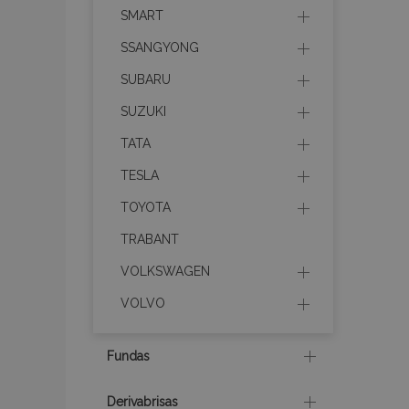
mage-messages
SMART
SSANGYONG
SUBARU
recently_compare
SUZUKI
TATA
product_data_sto
TESLA
CookieScriptConse
TOYOTA
TRABANT
VOLKSWAGEN
mage-translation-f
VOLVO
recently_viewed_p
Fundas
Derivabrisas
recently_compare