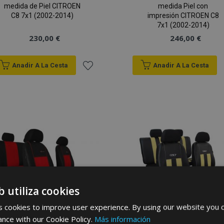
medida de Piel CITROEN
medida Piel con
C8 7x1 (2002-2014)
impresión CITROEN C8
7x1 (2002-2014)
230,00 €
246,00 €
Anadir A La Cesta
Anadir A La Cesta
Añadir
a la
Lista
de
Deseos
b utiliza cookies
 cookies to improve user experience. By using our website you c
ance with our Cookie Policy.
Más información