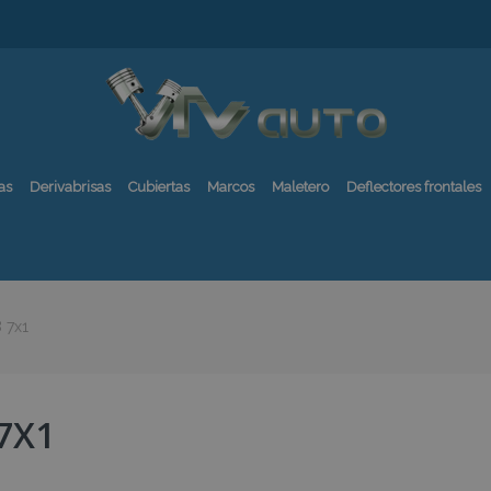
as
Derivabrisas
Cubiertas
Marcos
Maletero
Deflectores frontales
 7x1
7X1