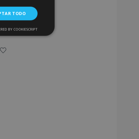
PTAR TODO
RED BY COOKIESCRIPT
Cookies de
uncionalidad
Añadir
a la
Lista
encias
de
. The website cannot
Deseos
 de productos
acilitar la