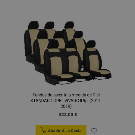
Añadir
a la
Lista
de
Deseos
recently_viewed_product_previous
1
Adobe Inc.
www.vtvauto.es
recently_compared_product
1
Adobe Inc.
Fundas de asiento a medida de Piel
www.vtvauto.es
STANDARD OPEL VIVARO II 9p. (2014-
2019)
322,00 €
Anadir A La Cesta