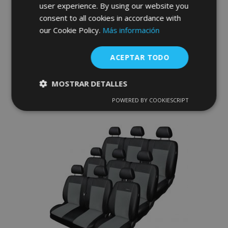
Fundas de asiento Premium para OPEL
user experience. By using our website you
VIVARO II BUS 9p. (2014-) 792-CZ
consent to all cookies in accordance with
our Cookie Policy.
Más información
253,00 €
ACEPTAR TODO
Anadir A La Cesta
Añadir
MOSTRAR DETALLES
a la
POWERED BY COOKIESCRIPT
Cookies
Cookies de
estrictamente
rendimiento
Lista
necesarias
de
Deseos
Cookies de
Cookies de
preferencias
funcionalidad