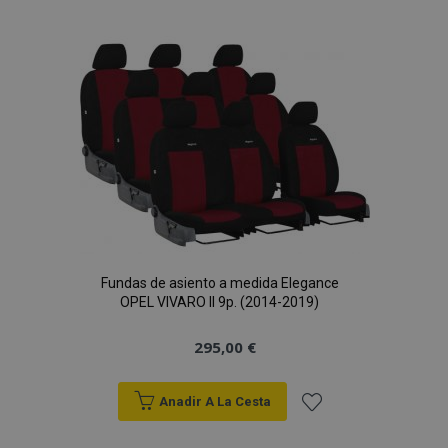
a la
Lista
de
mage-messages
1
Adobe Inc.
www.vtvauto.es
Deseos
Fundas de asiento a medida Elegance
OPEL VIVARO II 9p. (2014-2019)
295,00 €
recently_compared_product_previous
1
Adobe Inc.
www.vtvauto.es
Anadir A La Cesta
Añadir