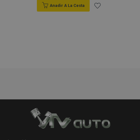
cada página
visitada y se
Anadir A La Cesta
utiliza para
contar y
Añadir
rastrear páginas
vistas.
a la
_ga_5REJF36KHW
.vtvauto.es
1 año 1 mes
Google
Analytics utiliza
esta cookie par
Lista
mantener el
estado de la
de
sesión.
Deseos