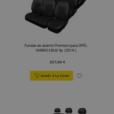
PHPSESSID
59 
PHP.net
49 s
.vtvauto.es
Política de Privacidad de Google
Fundas de asiento Premium para OPEL
VIVARO II BUS 9p. (2014-)
257,00 €
Anadir A La Cesta
Añadir
a la
Lista