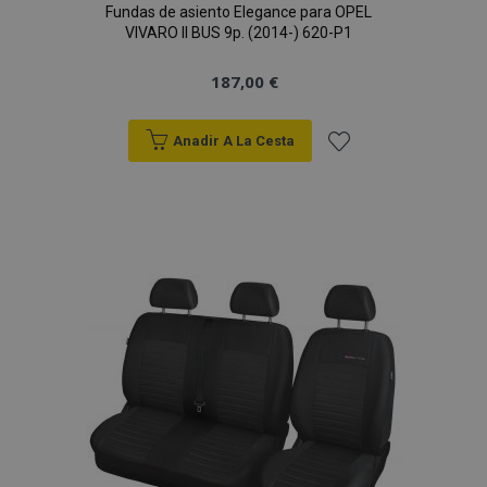
Fundas de asiento Elegance para OPEL
VIVARO II BUS 9p. (2014-) 620-P1
187,00 €
Anadir A La Cesta
Añadir
a la
Lista
de
Deseos