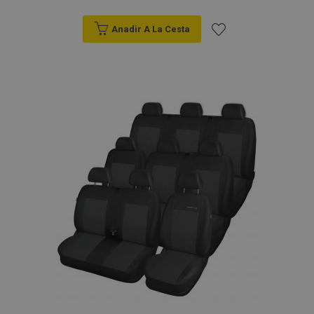
Anadir A La Cesta
Añadir
a la
Lista
de
Deseos