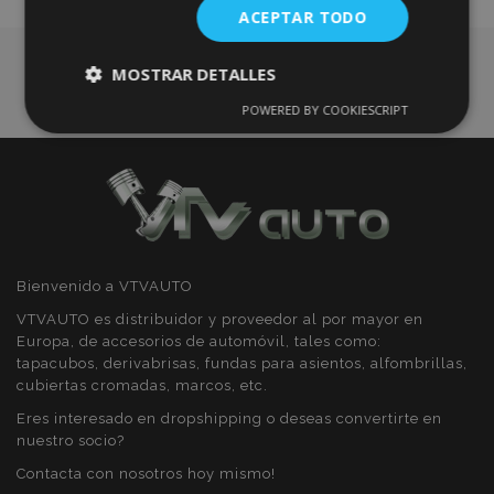
ACEPTAR TODO
Deseos
MOSTRAR DETALLES
POWERED BY COOKIESCRIPT
Cookies
Cookies de
estrictamente
rendimiento
necesarias
Cookies de
Cookies de
preferencias
funcionalidad
Bienvenido a VTVAUTO
VTVAUTO es distribuidor y proveedor al por mayor en
Europa, de accesorios de automóvil, tales como:
tapacubos, derivabrisas, fundas para asientos, alfombrillas,
cubiertas cromadas, marcos, etc.
Cookies estrictamente necesarias
Eres interesado en dropshipping o deseas convertirte en
nuestro socio?
Cookies de rendimiento
Contacta con nosotros hoy mismo!
Cookies de preferencias