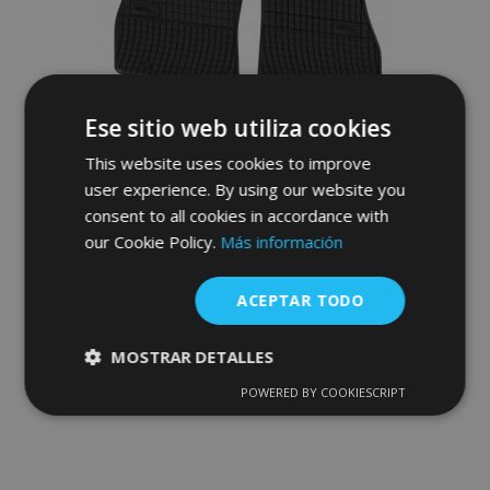
Deseos
Ese sitio web utiliza cookies
This website uses cookies to improve
user experience. By using our website you
consent to all cookies in accordance with
our Cookie Policy.
Más información
Alfombrillas de goma para PEUGEOT
BIPPER 4 piezas 2007-
ACEPTAR TODO
40,00 €
MOSTRAR DETALLES
Anadir A La Cesta
POWERED BY COOKIESCRIPT
Cookies
Cookies de
Añadir
estrictamente
rendimiento
necesarias
a la