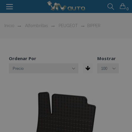
0
Inicio
Alfombrillas
PEUGEOT
BIPPER
Ordenar Por
Mostrar