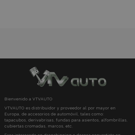
Lista
Cookies de
Cookies de
preferencias
funcionalidad
de
Deseos
Cookies estrictamente necesarias
Cookies de rendimiento
Cookies de preferencias
Cookies de funcionalidad
Strictly necessary cookies allow core website
functionality such as user login and account
Bienvenido a VTVAUTO
management. The website cannot be used
properly without strictly necessary cookies.
VTVAUTO es distribuidor y proveedor al por mayor en
Europa, de accesorios de automóvil, tales como:
Proveedor
/
Nombre
Venc
tapacubos, derivabrisas, fundas para asientos, alfombrillas,
Dominio
cubiertas cromadas, marcos, etc.
recently_viewed_product
1
Adobe Inc.
www.vtvauto.es