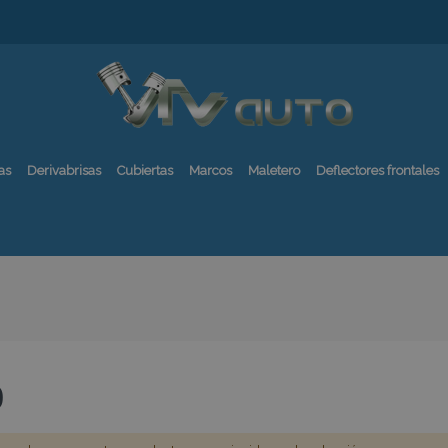
as
Derivabrisas
Cubiertas
Marcos
Maletero
Deflectores frontales
0