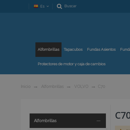
Buscar
Es
Alfombrillas
Tapacubos
Fundas Asientos
Fund
Protectores de motor y caja de cambios
Inicio
Alfombrillas
VOLVO
C70
C7
Alfombrillas