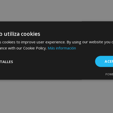
b utiliza cookies
 cookies to improve user experience. By using our website you c
ance with our Cookie Policy.
Más información
TALLES
ACE
POWE
Cookies de
Cookies de
nte
rendimiento
preferencias
f
s