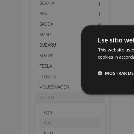
SCANIA
SEAT
SKODA
SMART
Ese sitio we
SUBARU
This website uses
SUZUKI
cookies in accord
TESLA
MOSTRAR DE
TOYOTA
VOLKSWAGEN
Cookies
estrictame
VOLVO
necesaria
C30
C70
FH12