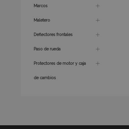
Marcos
mage-translation-f
Maletero
Deflectores frontales
recently_viewed_p
Paso de rueda
recently_compare
Protectores de motor y caja
de cambios
Nombre
Nombre
Provee
Nombre
Domini
_gat
form_key
IDE
Google
.double
mage-cache-
_ga
storage
_gcl_au
Google
.vtvaut
mage-translation-