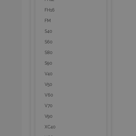
Cooki
FH16
FM
Strictly necessary c
S40
be used properly wit
S60
Nombre
S80
recently_viewed_p
S90
section_data_ids
V40
V50
PHPSESSID
V60
V70
V90
XC40