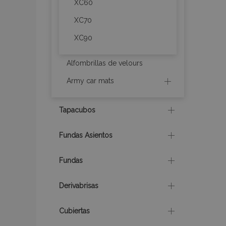
XC60
X-Magento-Vary
XC70
XC90
mage-cache-sessi
Alfombrillas de velours
Army car mats
mage-messages
Tapacubos
Fundas Asientos
recently_compare
Fundas
product_data_sto
Derivabrisas
CookieScriptConse
Cubiertas