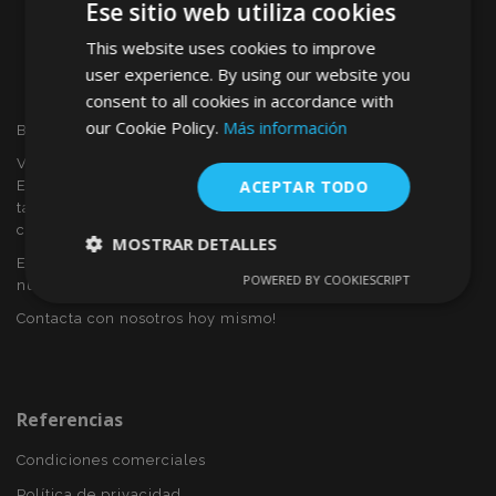
Ese sitio web utiliza cookies
This website uses cookies to improve
user experience. By using our website you
consent to all cookies in accordance with
our Cookie Policy.
Más información
Bienvenido a VTVAUTO
VTVAUTO es distribuidor y proveedor al por mayor en
ACEPTAR TODO
Europa, de accesorios de automóvil, tales como:
tapacubos, derivabrisas, fundas para asientos, alfombrillas,
cubiertas cromadas, marcos, etc.
MOSTRAR DETALLES
Eres interesado en dropshipping o deseas convertirte en
POWERED BY COOKIESCRIPT
nuestro socio?
Cookies
Cookies de
estrictamente
rendimiento
Contacta con nosotros hoy mismo!
necesarias
Cookies de
Cookies de
Referencias
preferencias
funcionalidad
Condiciones comerciales
Política de privacidad