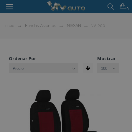
0
Inicio
Fundas Asientos
NISSAN
NV 200
Ordenar Por
Mostrar