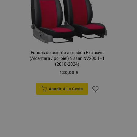
PHPSESSID
59 
PHP.net
Deseos
49 s
.vtvauto.es
Política de Privacidad de Google
Fundas de asiento a medida Exclusive
(Alcantara / polipiel) Nissan NV200 1+1
(2010-2024)
120,00 €
Anadir A La Cesta
Añadir
a la
Lista
X-Magento-Vary
59 
Adobe Inc.
58 s
www.vtvauto.es
de