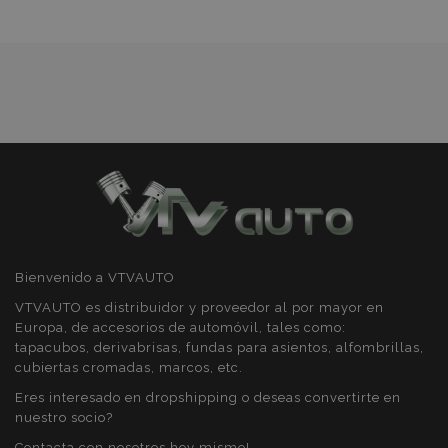
Deseos
mage-cache-sessid
1
Adobe Inc.
www.vtvauto.es
Bienvenido a VTVAUTO
VTVAUTO es distribuidor y proveedor al por mayor en
Europa, de accesorios de automóvil, tales como:
tapacubos, derivabrisas, fundas para asientos, alfombrillas,
cubiertas cromadas, marcos, etc.
Eres interesado en dropshipping o deseas convertirte en
nuestro socio?
Contacta con nosotros hoy mismo!