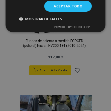
Deseos
ACEPTAR TODO
MOSTRAR DETALLES
POWERED BY COOKIESCRIPT
Cookies
Cookies de
estrictamente
rendimiento
necesarias
Fundas de asiento a medida FORCED
(polipiel) Nissan NV200 1+1 (2010-2024)
Cookies de
Cookies de
117,00 €
preferencias
funcionalidad
Anadir A La Cesta
Añadir
a la
Cookies estrictamente necesarias
Lista
Cookies de rendimiento
de
Cookies de preferencias