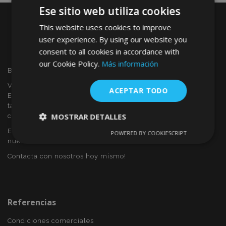
Ese sitio web utiliza cookies
This website uses cookies to improve
user experience. By using our website you
consent to all cookies in accordance with
our Cookie Policy.
Más información
Bienvenido a VTVAUTO
VTVAUTO es distribuidor y proveedor al por mayor en
ACEPTAR TODO
Europa, de accesorios de automóvil, tales como:
tapacubos, derivabrisas, fundas para asientos, alfombrillas,
MOSTRAR DETALLES
cubiertas cromadas, marcos, etc.
Eres interesado en dropshipping o deseas convertirte en
POWERED BY COOKIESCRIPT
Cookies
Cookies de
nuestro socio?
estrictamente
rendimiento
necesarias
Contacta con nosotros hoy mismo!
Cookies de
Cookies de
preferencias
funcionalidad
Referencias
Condiciones comerciales