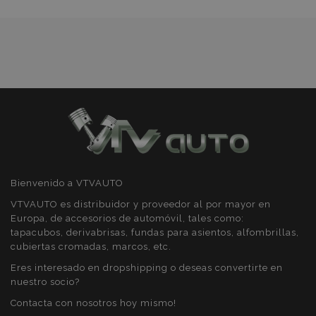
Deseos
mage-cache-sessid
1
Adobe Inc.
www.vtvauto.es
Bienvenido a VTVAUTO
VTVAUTO es distribuidor y proveedor al por mayor en
Europa, de accesorios de automóvil, tales como:
tapacubos, derivabrisas, fundas para asientos, alfombrillas,
cubiertas cromadas, marcos, etc.
Eres interesado en dropshipping o deseas convertirte en
nuestro socio?
Contacta con nosotros hoy mismo!