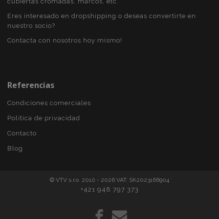
cubiertas cromadas, marcos, etc.
Eres interesado en dropshipping o deseas convertirte en
nuestro socio?
PHPSESSID
59 
PHP.net
49 s
.vtvauto.es
Contacta con nosotros hoy mismo!
Política de Privacidad de Google
Referencias
Condiciones comerciales
Política de privacidad
Contacto
Blog
© VTV s.r.o. 2010 - 2026 VAT: SK2023166904
+421 948 797 373