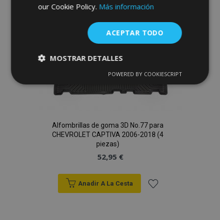
our Cookie Policy.
Más información
Deseos
ACEPTAR TODO
MOSTRAR DETALLES
POWERED BY COOKIESCRIPT
Cookies
Cookies de
estrictamente
rendimiento
necesarias
Alfombrillas de goma 3D No.77 para
Cookies de
Cookies de
CHEVROLET CAPTIVA 2006-2018 (4
preferencias
funcionalidad
piezas)
52,95 €
Anadir A La Cesta
Añadir
Cookies estrictamente necesarias