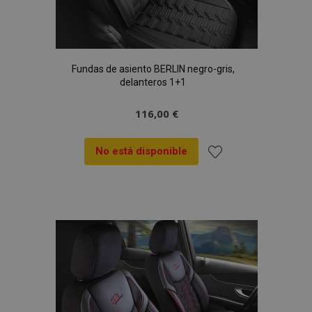
Fundas de asiento BERLIN negro-gris,
delanteros 1+1
116,00 €
No está disponible
Añadir
a la
Lista
de
Deseos