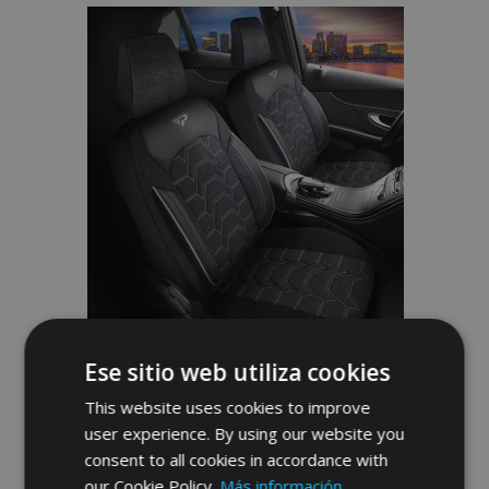
Lista
de
Deseos
Fundas de asiento RUSH negro-gris
Ese sitio web utiliza cookies
This website uses cookies to improve
142,00 €
user experience. By using our website you
consent to all cookies in accordance with
No está disponible
our Cookie Policy.
Más información