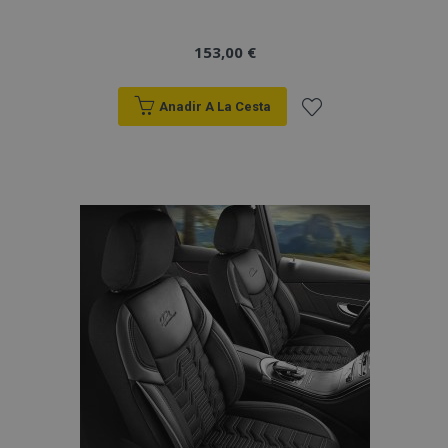
vistas.
_ga_5REJF36KHW
.vtvauto.es
1 año 1 mes
Google
153,00 €
Analytics utiliza
esta cookie par
mantener el
estado de la
Anadir A La Cesta
sesión.
Añadir
a la
Lista
de
Deseos