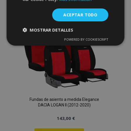
Añadir
ACEPTAR TODO
a la
MOSTRAR DETALLES
Lista
POWERED BY COOKIESCRIPT
Cookies
Cookies de
de
estrictamente
rendimiento
necesarias
Deseos
Cookies de
Cookies de
preferencias
funcionalidad
Fundas de asiento a medida Elegance
DACIA LOGAN II (2012-2020)
143,00 €
Cookies estrictamente necesarias
Cookies de rendimiento