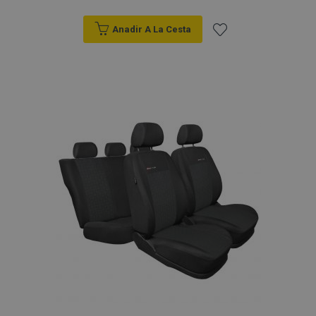
Anadir A La Cesta
Añadir
a la
Lista
de
Deseos