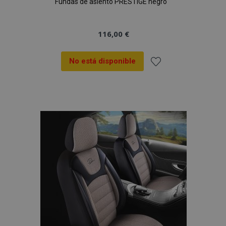
Fundas de asiento PRESTIGE negro
116,00 €
No está disponible
Añadir
a la
Lista
de
Deseos