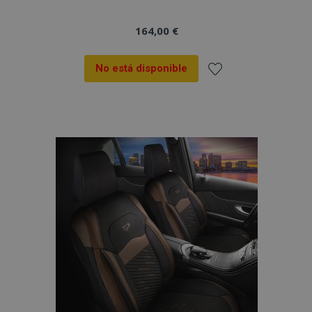
164,00 €
No está disponible
Añadir
a la
Lista
de
Deseos