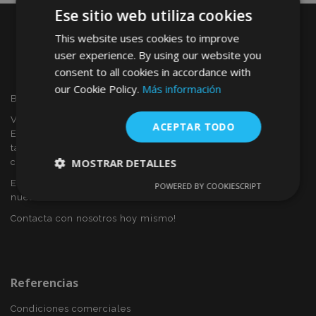
Ese sitio web utiliza cookies
This website uses cookies to improve
user experience. By using our website you
consent to all cookies in accordance with
our Cookie Policy.
Más información
Bienvenido a VTVAUTO
VTVAUTO es distribuidor y proveedor al por mayor en
ACEPTAR TODO
Europa, de accesorios de automóvil, tales como:
tapacubos, derivabrisas, fundas para asientos, alfombrillas,
MOSTRAR DETALLES
cubiertas cromadas, marcos, etc.
Eres interesado en dropshipping o deseas convertirte en
POWERED BY COOKIESCRIPT
Cookies
Cookies de
nuestro socio?
estrictamente
rendimiento
necesarias
Contacta con nosotros hoy mismo!
Cookies de
Cookies de
preferencias
funcionalidad
Referencias
Condiciones comerciales