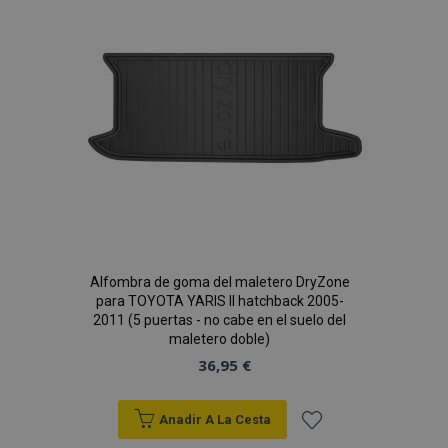
Adobe Inc.
www.vtvauto.es
de
Deseos
CookieScriptConsent
4 se
CookieScript
www.vtvauto.es
Alfombra de goma del maletero DryZone
para TOYOTA YARIS II hatchback 2005-
2011 (5 puertas - no cabe en el suelo del
maletero doble)
36,95 €
mage-translation-file-version
S
Adobe Inc.
www.vtvauto.es
Anadir A La Cesta