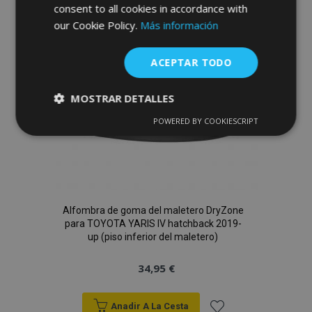
Lista
consent to all cookies in accordance with
our Cookie Policy.
Más información
de
Deseos
ACEPTAR TODO
MOSTRAR DETALLES
POWERED BY COOKIESCRIPT
Cookies
Cookies de
estrictamente
rendimiento
necesarias
Cookies de
Cookies de
Alfombra de goma del maletero DryZone
preferencias
funcionalidad
para TOYOTA YARIS IV hatchback 2019-
up (piso inferior del maletero)
34,95 €
Anadir A La Cesta