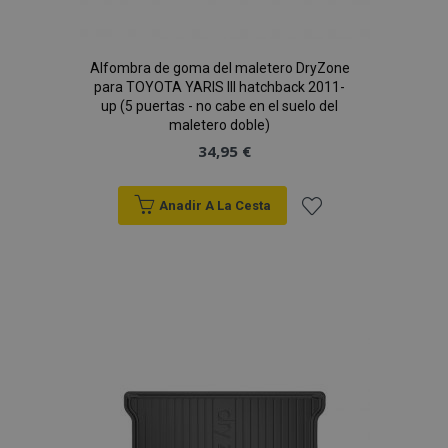
X-Magento-Vary
59 
Adobe Inc.
58 s
www.vtvauto.es
Alfombra de goma del maletero DryZone
para TOYOTA YARIS III hatchback 2011-
up (5 puertas - no cabe en el suelo del
maletero doble)
34,95 €
Anadir A La Cesta
Añadir
a la
mage-cache-sessid
1
Adobe Inc.
www.vtvauto.es
Lista
de
Deseos