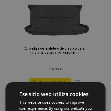
Lista
de
Deseos
Alfombra de maletero de plástico para
TOYOTA YARIS XP9 2006-2011
34,95 €
Anadir A La Cesta
Añadir
Ese sitio web utiliza cookies
a la
This website uses cookies to improve
user experience. By using our website you