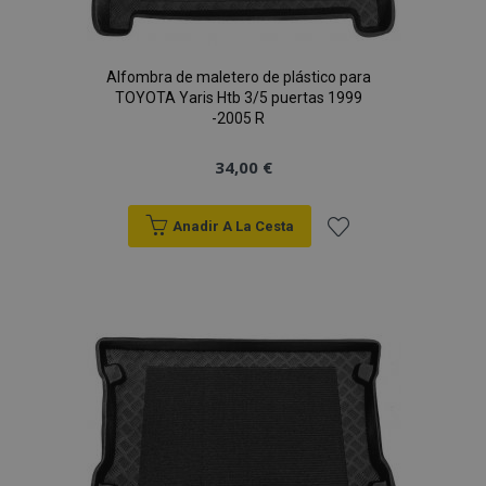
Alfombra de maletero de plástico para
TOYOTA Yaris Htb 3/5 puertas 1999
-2005 R
34,00 €
Anadir A La Cesta
Añadir
a la
Lista
de
Deseos