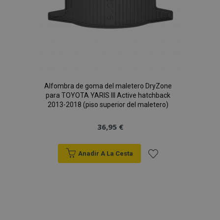
mage-messages
1
Adobe Inc.
www.vtvauto.es
Alfombra de goma del maletero DryZone
para TOYOTA YARIS III Active hatchback
2013-2018 (piso superior del maletero)
36,95 €
Anadir A La Cesta
recently_compared_product_previous
1
Adobe Inc.
Añadir
www.vtvauto.es
a la
Lista
product_data_storage
1