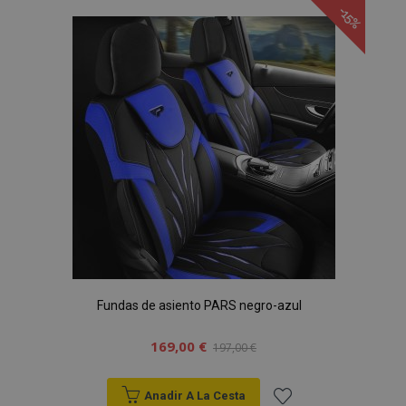
-15%
Lista
de
Deseos
Fundas de asiento PARS negro-azul
169,00 €
197,00 €
Anadir A La Cesta