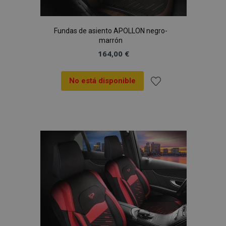
vistas.
_ga_5REJF36KHW
.vtvauto.es
1 año 1 mes
Google
Analytics utiliza
Fundas de asiento APOLLON negro-
esta cookie par
marrón
mantener el
estado de la
164,00 €
sesión.
No está disponible
Añadir
a la
Lista
de
Deseos