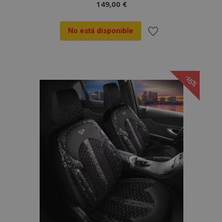
149,00 €
No está disponible
Añadir
a la
-15%
Lista
de
Deseos