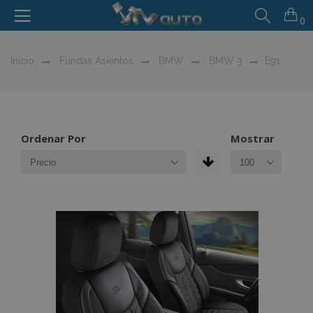
0
Inicio
Fundas Asientos
BMW
BMW 3
E91
Ordenar Por
Mostrar