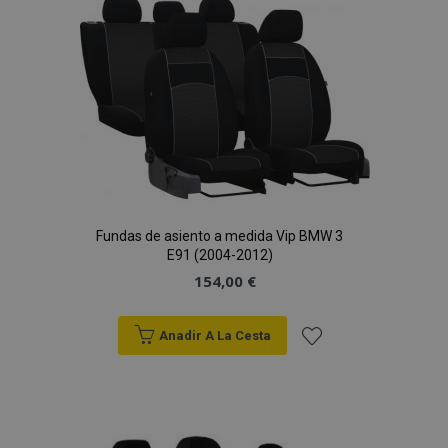
Lista
de
Deseos
Fundas de asiento a medida Vip BMW 3
mage-cache-sessid
1
Adobe Inc.
E91 (2004-2012)
www.vtvauto.es
154,00 €
Anadir A La Cesta
Añadir
a la