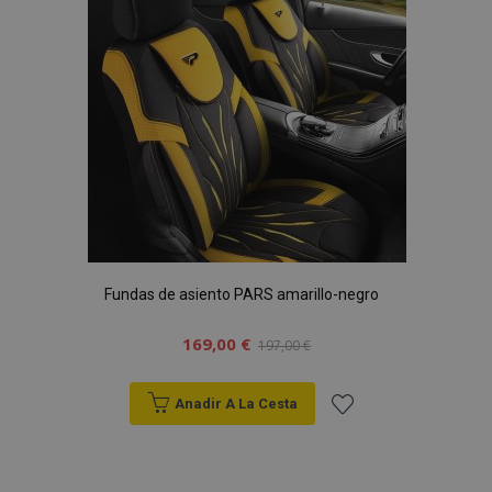
de
Deseos
Fundas de asiento PARS amarillo-negro
169,00 €
197,00 €
Anadir A La Cesta
Añadir
a la