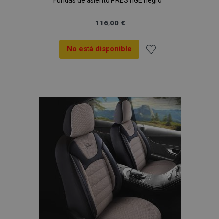
Fundas de asiento PRESTIGE negro
116,00 €
No está disponible
Añadir
a la
Lista
de
Deseos