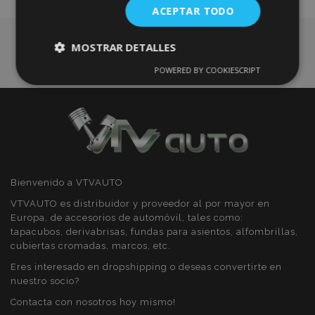
ACEPTAR TODO
Deseos
MOSTRAR DETALLES
POWERED BY COOKIESCRIPT
Cookies
Cookies de
estrictamente
rendimiento
necesarias
Cookies de
Cookies de
preferencias
funcionalidad
Bienvenido a VTVAUTO
VTVAUTO es distribuidor y proveedor al por mayor en
Europa, de accesorios de automóvil, tales como:
tapacubos, derivabrisas, fundas para asientos, alfombrillas,
cubiertas cromadas, marcos, etc.
Cookies estrictamente necesarias
Eres interesado en dropshipping o deseas convertirte en
nuestro socio?
Cookies de rendimiento
Contacta con nosotros hoy mismo!
Cookies de preferencias