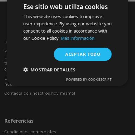
Ese sitio web utiliza cookies
This website uses cookies to improve
user experience. By using our website you
consent to all cookies in accordance with
our Cookie Policy.
Más información
Bienvenido a VTVAUTO
VTVAUTO es distribuidor y proveedor al por mayor en
ACEPTAR TODO
Europa, de accesorios de automóvil, tales como:
tapacubos, derivabrisas, fundas para asientos, alfombrillas,
MOSTRAR DETALLES
cubiertas cromadas, marcos, etc.
Eres interesado en dropshipping o deseas convertirte en
POWERED BY COOKIESCRIPT
Cookies
Cookies de
nuestro socio?
estrictamente
rendimiento
necesarias
Contacta con nosotros hoy mismo!
Cookies de
Cookies de
preferencias
funcionalidad
Referencias
Condiciones comerciales