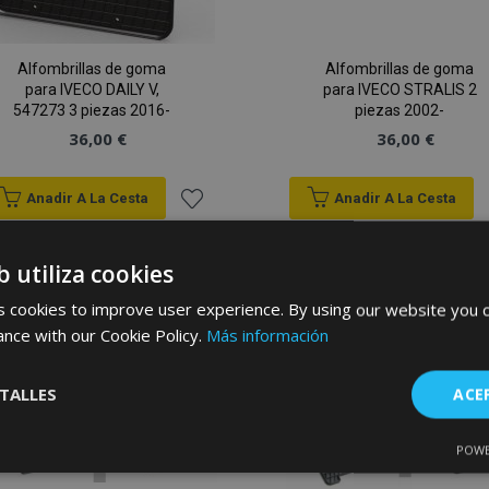
Alfombrillas de goma
Alfombrillas de goma
para IVECO DAILY V,
para IVECO STRALIS 2
547273 3 piezas 2016-
piezas 2002-
36,00 €
36,00 €
Anadir A La Cesta
Anadir A La Cesta
Añadir
b utiliza cookies
a la
 cookies to improve user experience. By using our website you c
Lista
ance with our Cookie Policy.
Más información
de
TALLES
ACE
Deseos
POWE
Cookies de
Cookies de
nte
rendimiento
preferencias
f