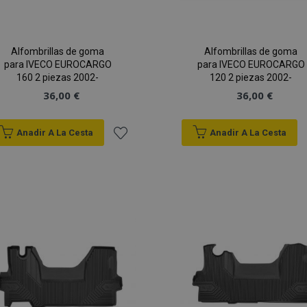
s
Alfombrillas de goma
Alfombrillas de goma
para IVECO EUROCARGO
para IVECO EUROCARGO
160 2 piezas 2002-
120 2 piezas 2002-
36,00 €
36,00 €
es estrictamente necesarias
Cookies de rendimiento
Cookies de prefer
Cookies de funcionalidad
Anadir A La Cesta
Anadir A La Cesta
ookies allow core website functionality such as user login and account management
hout strictly necessary cookies.
Añadir
Proveedor
/
Vencimiento
Descripción
a la
Dominio
roduct
1 día
Almacena ID de productos
Adobe Inc.
Lista
vistos recientemente para f
www.vtvauto.es
navegación.
de
1 día
Almacena información espe
Adobe Inc.
relacionada con acciones i
www.vtvauto.es
Deseos
comprador, como mostrar l
información de pago, etc.
59 minutos
Cookie generada por apli
PHP.net
49 segundos
el lenguaje PHP. Este es u
.vtvauto.es