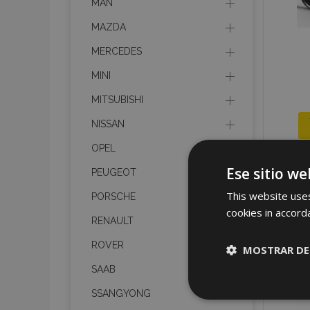
MAN
MAZDA
MERCEDES
MINI
MITSUBISHI
NISSAN
OPEL
Ese sitio we
PEUGEOT
This website uses
PORSCHE
cookies in accord
RENAULT
ROVER
MOSTRAR DE
SAAB
Cookies
SSANGYONG
estrictame