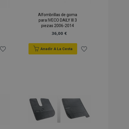
Alfombrillas de goma
para IVECO DAILY III 3
piezas 2006-2014
36,00 €
Anadir A La Cesta
Añadir
Añadir
a la
a la
Lista
Lista
de
de
Deseos
Deseos