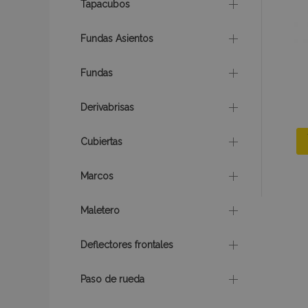
Tapacubos
Fundas Asientos
Fundas
X-Magento-Vary
Derivabrisas
Cubiertas
mage-cache-sessi
Marcos
Maletero
mage-messages
Deflectores frontales
Paso de rueda
recently_compare