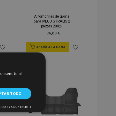
Alfombrillas de goma
para IVECO STRALIS 2
piezas 2002-
36,00 €
Anadir A La Cesta
Añadir
Añadir
a la
a la
onsent to all
Lista
Lista
de
de
PTAR TODO
Deseos
Deseos
RED BY COOKIESCRIPT
Cookies de
uncionalidad