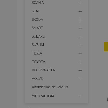
necesaria
SCANIA
SEAT
SKODA
SMART
Cooki
SUBARU
SUZUKI
Strictly necessary c
TESLA
be used properly wit
TOYOTA
Nombre
VOLKSWAGEN
recently_viewed_p
VOLVO
section_data_ids
Alfombrillas de velours
Army car mats
PHPSESSID