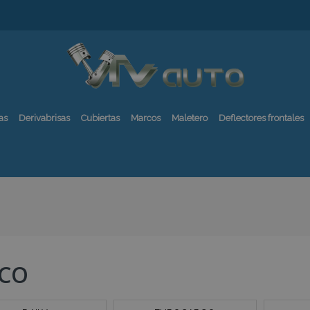
as
Derivabrisas
Cubiertas
Marcos
Maletero
Deflectores frontales
ECO