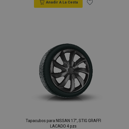
Anadir A La Cesta
Añadir
a la
Lista
de
Deseos
Tapacubos para NISSAN 17", STIG GRAFFI
LACADO 4 pzs