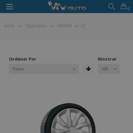
0
Inicio
Tapacubos
NISSAN
17"
Ordenar Por
Mostrar