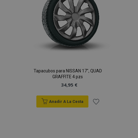
Deseos
Tapacubos para NISSAN 17", QUAD
GRAFFITE 4 pzs
34,95 €
Anadir A La Cesta
Añadir
a la
Lista