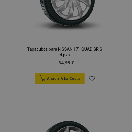
Tapacubos para NISSAN 17", QUAD GRIS
4 pzs
34,95 €
Anadir A La Cesta
Añadir
a la
Lista
de