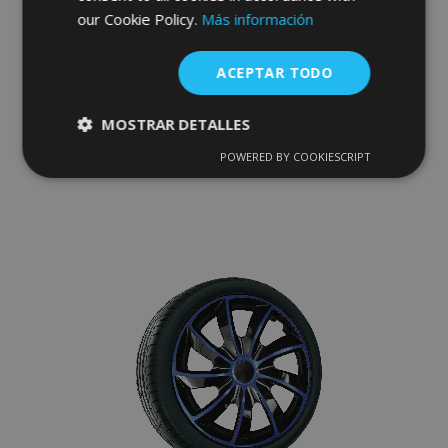
our Cookie Policy.
Más información
Tapacubos para NISSAN 17", STIG GRIS
LACADO 4 pzs
ACEPTAR TODO
44,95 €
MOSTRAR DETALLES
Anadir A La Cesta
POWERED BY COOKIESCRIPT
Cookies
Cookies de
Añadir
estrictamente
rendimiento
necesarias
a la
Lista
Cookies de
Cookies de
de
preferencias
funcionalidad
Deseos
Cookies estrictamente necesarias