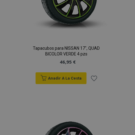
PHPSESSID
59 
PHP.net
49 s
.vtvauto.es
Política de Privacidad de Google
Tapacubos para NISSAN 17", QUAD
BICOLOR VERDE 4 pzs
46,95 €
Anadir A La Cesta
Añadir
a la
Lista
de