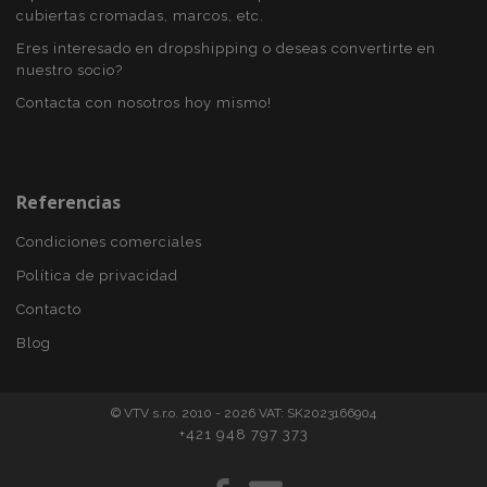
cubiertas cromadas, marcos, etc.
Eres interesado en dropshipping o deseas convertirte en
nuestro socio?
Contacta con nosotros hoy mismo!
recently_viewed_product_previous
1
Adobe Inc.
www.vtvauto.es
Referencias
Condiciones comerciales
Política de privacidad
recently_compared_product
1
Adobe Inc.
www.vtvauto.es
Contacto
Blog
© VTV s.r.o. 2010 - 2026 VAT: SK2023166904
+421 948 797 373
Proveedor
/
Nombre
Vencimiento
Descripción
Dominio
Proveedor