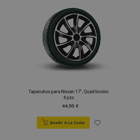
de
Deseos
Tapacubos para Nissan 17", Quad bicolor,
4 pzs
44,95 €
Anadir A La Cesta
Añadir