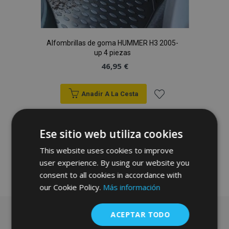
Alfombrillas de goma HUMMER H3 2005-
up 4 piezas
46,95 €
Anadir A La Cesta
Añadir
Ese sitio web utiliza cookies
a la
This website uses cookies to improve
Lista
user experience. By using our website you
de
consent to all cookies in accordance with
our Cookie Policy.
Más información
Deseos
ACEPTAR TODO