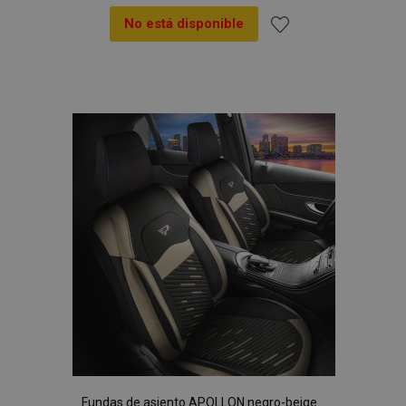
No está disponible
Añadir
a la
Lista
de
Deseos
Fundas de asiento APOLLON negro-beige