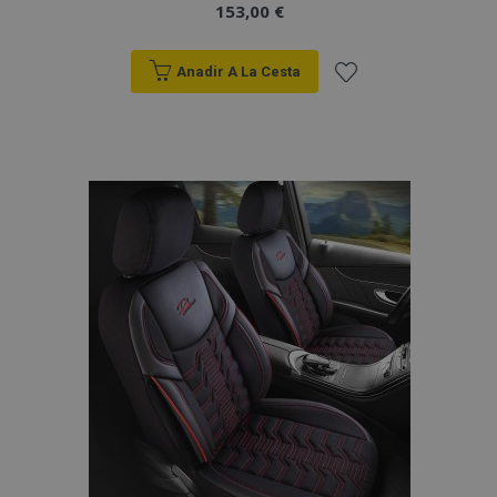
153,00 €
vistas.
_ga_5REJF36KHW
.vtvauto.es
1 año 1 mes
Google
Analytics utiliza
Anadir A La Cesta
esta cookie par
mantener el
estado de la
Añadir
sesión.
a la
Lista
de
Deseos