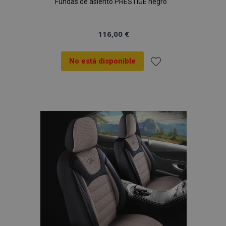
Fundas de asiento PRESTIGE negro
116,00 €
No está disponible
Añadir
a la
Lista
de
Deseos