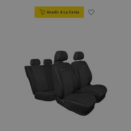
Anadir A La Cesta
Añadir
a la
Lista
de
Deseos