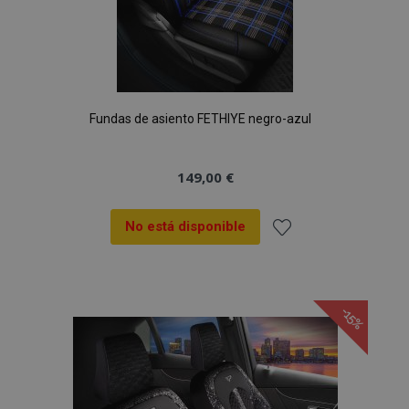
CookieScriptConsent
4 se
CookieScript
www.vtvauto.es
Fundas de asiento FETHIYE negro-azul
149,00 €
No está disponible
Añadir
a la
-15%
mage-translation-file-version
S
Adobe Inc.
Lista
www.vtvauto.es
de
Deseos