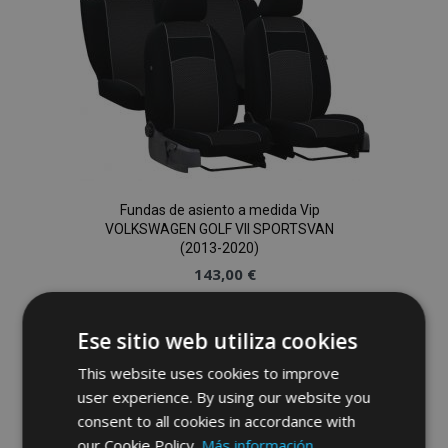
de
Deseos
Fundas de asiento a medida Vip
VOLKSWAGEN GOLF VII SPORTSVAN
(2013-2020)
143,00 €
Anadir A La Cesta
Ese sitio web utiliza cookies
Añadir
This website uses cookies to improve
user experience. By using our website you
a la
consent to all cookies in accordance with
Lista
our Cookie Policy.
Más información