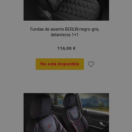
Fundas de asiento BERLIN negro-gris,
delanteros 1+1
116,00 €
No está disponible
Añadir
a la
Lista
de
Deseos