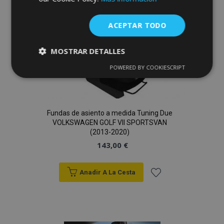
de
ACEPTAR TODO
Deseos
MOSTRAR DETALLES
POWERED BY COOKIESCRIPT
Cookies
Cookies de
estrictamente
rendimiento
necesarias
Fundas de asiento a medida Tuning Due
VOLKSWAGEN GOLF VII SPORTSVAN
Cookies de
Cookies de
(2013-2020)
preferencias
funcionalidad
143,00 €
Anadir A La Cesta
Añadir
Cookies estrictamente necesarias
a la
Cookies de rendimiento