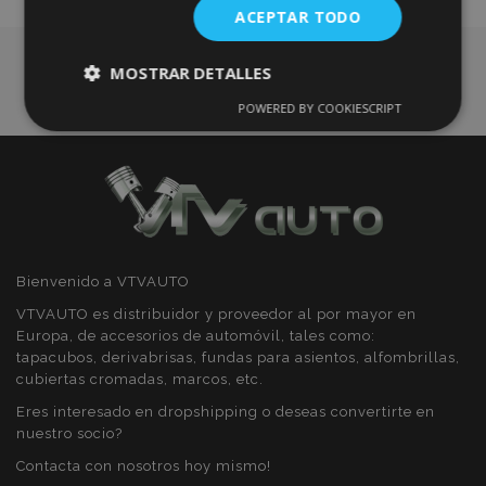
ACEPTAR TODO
Deseos
MOSTRAR DETALLES
POWERED BY COOKIESCRIPT
Cookies
Cookies de
estrictamente
rendimiento
necesarias
Cookies de
Cookies de
preferencias
funcionalidad
Bienvenido a VTVAUTO
VTVAUTO es distribuidor y proveedor al por mayor en
Europa, de accesorios de automóvil, tales como:
tapacubos, derivabrisas, fundas para asientos, alfombrillas,
cubiertas cromadas, marcos, etc.
Cookies estrictamente necesarias
Eres interesado en dropshipping o deseas convertirte en
nuestro socio?
Cookies de rendimiento
Contacta con nosotros hoy mismo!
Cookies de preferencias