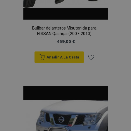
Bullbar delanteros Misutonida para
NISSAN Qashqai (2007-2010)
459,00 €
Anadir A La Cesta
Añadir
a la
Lista
de
Deseos