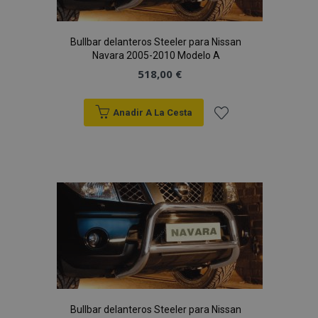
Bullbar delanteros Steeler para Nissan
Navara 2005-2010 Modelo A
CookieScriptConsent
518,00 €
4 se
CookieScript
www.vtvauto.es
Anadir A La Cesta
Añadir
a la
Lista
de
Deseos
mage-translation-file-version
S
Adobe Inc.
www.vtvauto.es
Bullbar delanteros Steeler para Nissan