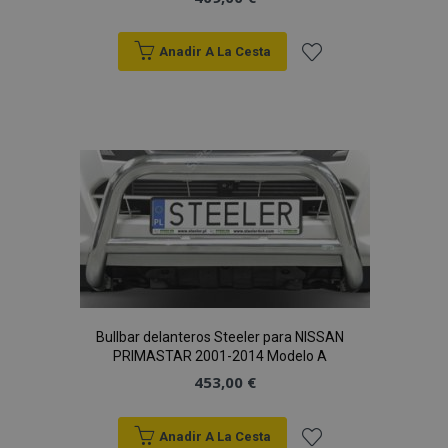
Anadir A La Cesta
Añadir
a la
Lista
de
Deseos
Bullbar delanteros Steeler para NISSAN
PRIMASTAR 2001-2014 Modelo A
453,00 €
Anadir A La Cesta