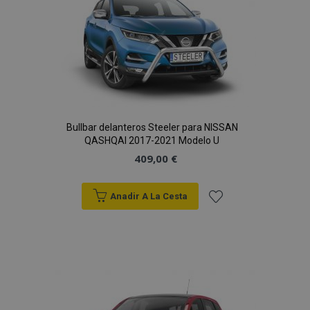
de
Deseos
Bullbar delanteros Steeler para NISSAN
QASHQAI 2017-2021 Modelo U
409,00 €
Anadir A La Cesta
Añadir
a la
Lista
de