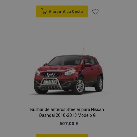
Anadir A La Cesta
Añadir
a la
Lista
de
Deseos
Bullbar delanteros Steeler para Nissan
Qashqai 2010-2013 Modelo G
607,00 €