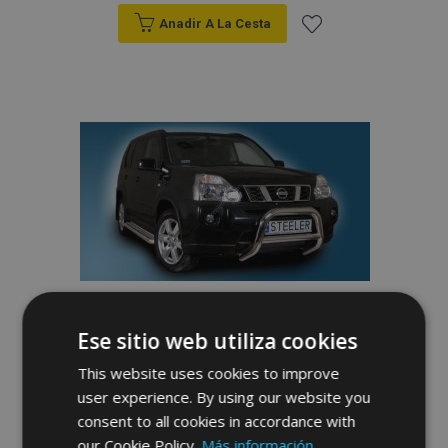
Anadir A La Cesta
Añadir
a la
Lista
de
Deseos
Bullbar delanteros Steeler para NISSAN X-
TRAIL 2010-2014 Modelo A
Ese sitio web utiliza cookies
497,00 €
This website uses cookies to improve
user experience. By using our website you
Anadir A La Cesta
consent to all cookies in accordance with
our Cookie Policy.
Más información
Añadir