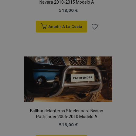
Navara 2010-2015 Modelo A
518,00 €
Anadir A La Cesta
Añadir
recently_viewed_product_previous
1
Adobe Inc.
a la
www.vtvauto.es
Lista
de
recently_compared_product
1
Adobe Inc.
www.vtvauto.es
Deseos
Bullbar delanteros Steeler para Nissan
Pathfinder 2005-2010 Modelo A
518,00 €
Proveedor
/
Nombre
Vencimiento
Descripción
Dominio
Proveedor
Nombre
Vencimiento
Descripción
/
Dominio