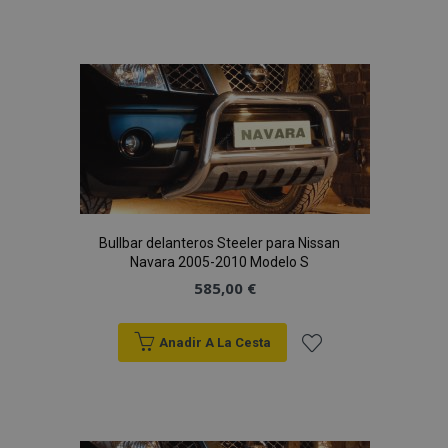
Añadir
a la
Lista
de
Deseos
Bullbar delanteros Steeler para Nissan
Navara 2005-2010 Modelo S
585,00 €
Anadir A La Cesta
Añadir
a la