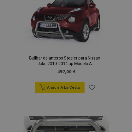
de
Deseos
Bullbar delanteros Steeler para Nissan
Juke 2010-2014 up Modelo A
497,00 €
mage-cache-sessid
1
Adobe Inc.
www.vtvauto.es
Anadir A La Cesta
Añadir
a la
Lista