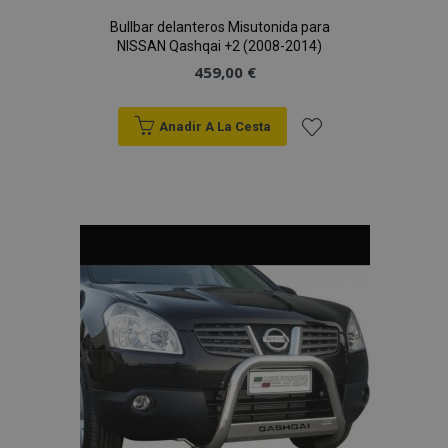
Bullbar delanteros Misutonida para
NISSAN Qashqai +2 (2008-2014)
459,00 €
Anadir A La Cesta
Añadir
a la
Lista
de
Deseos