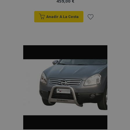
459,00 €
Anadir A La Cesta
Añadir
a la
Lista
de
Deseos