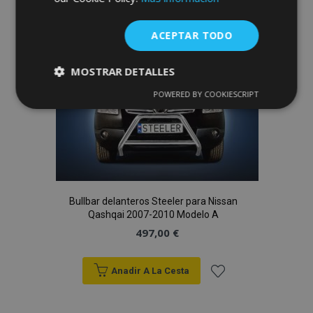
a la
ACEPTAR TODO
Lista
MOSTRAR DETALLES
de
POWERED BY COOKIESCRIPT
Cookies
Cookies de
Deseos
estrictamente
rendimiento
necesarias
Cookies de
Cookies de
preferencias
funcionalidad
Bullbar delanteros Steeler para Nissan
Qashqai 2007-2010 Modelo A
497,00 €
Anadir A La Cesta
Cookies estrictamente necesarias
Añadir
Cookies de rendimiento