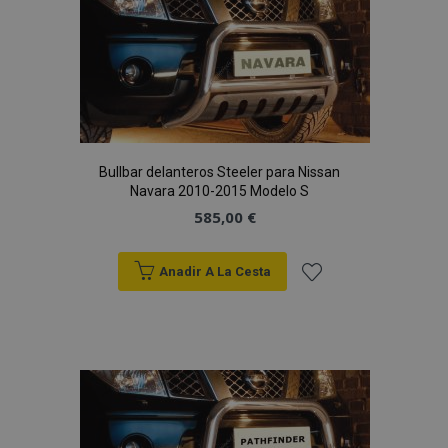
Lista
de
Deseos
Bullbar delanteros Steeler para Nissan
Navara 2010-2015 Modelo S
585,00 €
Anadir A La Cesta
Añadir
a la
Lista
de