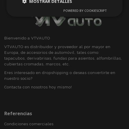
MOSTRAR DETALLES
POWERED BY COOKIESCRIPT
Cookies
Cookies de
estrictamente
rendimiento
necesarias
Bienvenido a VTVAUTO
Cookies de
Cookies de
VTVAUTO es distribuidor y proveedor al por mayor en
preferencias
funcionalidad
Europa, de accesorios de automóvil, tales como:
tapacubos, derivabrisas, fundas para asientos, alfombrillas,
cubiertas cromadas, marcos, etc.
Eres interesado en dropshipping o deseas convertirte en
nuestro socio?
Contacta con nosotros hoy mismo!
Cookies estrictamente necesarias
Cookies de rendimiento
Cookies de preferencias
Referencias
Cookies de funcionalidad
Condiciones comerciales
Strictly necessary cookies allow core website