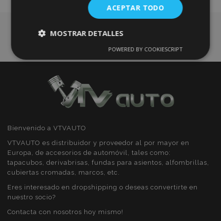
ACEPTAR TODO
Deseos
MOSTRAR DETALLES
POWERED BY COOKIESCRIPT
Cookies
Cookies de
estrictamente
rendimiento
necesarias
Cookies de
Cookies de
preferencias
funcionalidad
Bienvenido a VTVAUTO
VTVAUTO es distribuidor y proveedor al por mayor en
Europa, de accesorios de automóvil, tales como:
tapacubos, derivabrisas, fundas para asientos, alfombrillas,
cubiertas cromadas, marcos, etc.
Cookies estrictamente necesarias
Eres interesado en dropshipping o deseas convertirte en
nuestro socio?
Cookies de rendimiento
Contacta con nosotros hoy mismo!
Cookies de preferencias