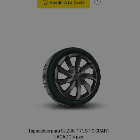
Anadir A La Cesta
Añadir
a la
Lista
de
Deseos
Tapacubos para SUZUKI 17", STIG GRAFFI
LACADO 4 pzs