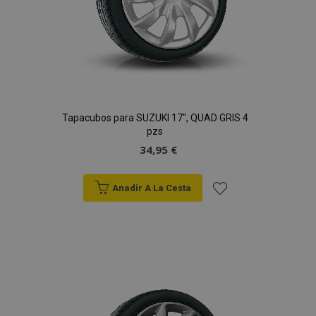
Tapacubos para SUZUKI 17", QUAD GRIS 4
pzs
34,95 €
Anadir A La Cesta
Añadir
a la
Lista
de