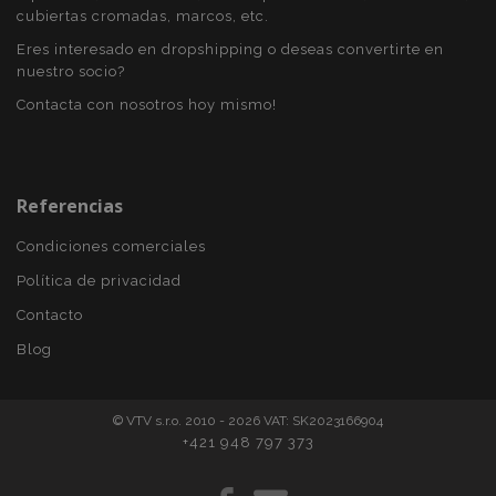
cubiertas cromadas, marcos, etc.
Eres interesado en dropshipping o deseas convertirte en
nuestro socio?
Contacta con nosotros hoy mismo!
recently_viewed_product_previous
1
Adobe Inc.
www.vtvauto.es
Referencias
Condiciones comerciales
Política de privacidad
recently_compared_product
1
Adobe Inc.
www.vtvauto.es
Contacto
Blog
© VTV s.r.o. 2010 - 2026 VAT: SK2023166904
+421 948 797 373
Proveedor
/
Nombre
Vencimiento
Descripción
Dominio
Proveedor