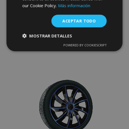
our Cookie Policy.
Más información
Tapacubos para SUZUKI 17", STIG GRIS
LACADO 4 pzs
ACEPTAR TODO
44,95 €
MOSTRAR DETALLES
Anadir A La Cesta
POWERED BY COOKIESCRIPT
Cookies
Cookies de
Añadir
estrictamente
rendimiento
necesarias
a la
Lista
Cookies de
Cookies de
de
preferencias
funcionalidad
Deseos
Cookies estrictamente necesarias