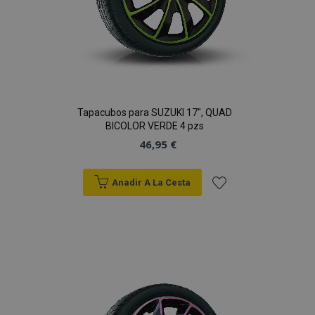
PHPSESSID
59 
PHP.net
49 s
.vtvauto.es
Política de Privacidad de Google
Tapacubos para SUZUKI 17", QUAD
BICOLOR VERDE 4 pzs
46,95 €
Anadir A La Cesta
Añadir
a la
Lista
de