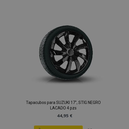
a la
Lista
de
Deseos
Tapacubos para SUZUKI 17", STIG NEGRO
LACADO 4 pzs
44,95 €