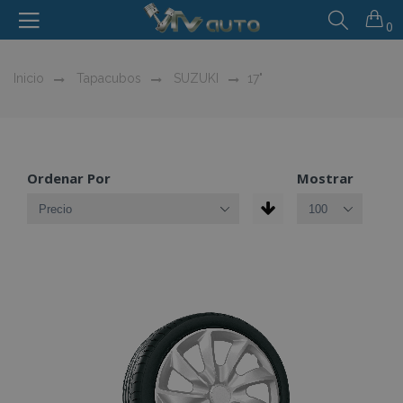
0
Inicio
Tapacubos
SUZUKI
17"
Ordenar Por
Mostrar