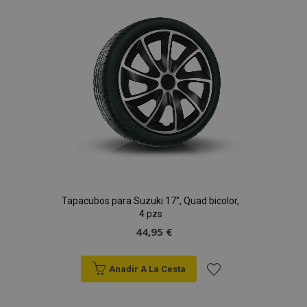
de
Deseos
Tapacubos para Suzuki 17", Quad bicolor,
4 pzs
44,95 €
Anadir A La Cesta
Añadir