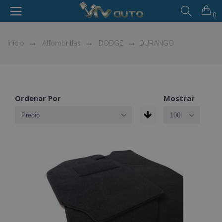
0
Inicio
Alfombrillas
DODGE
DURANGO
Ordenar Por
Mostrar