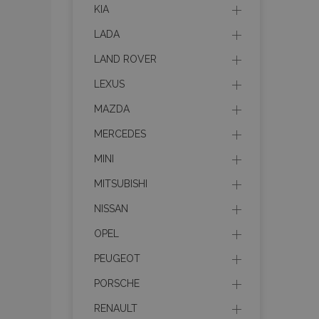
Strictly necessary c
KIA
be used properly wit
LADA
Nombre
LAND ROVER
recently_viewed_p
LEXUS
MAZDA
section_data_ids
MERCEDES
MINI
PHPSESSID
MITSUBISHI
NISSAN
OPEL
PEUGEOT
X-Magento-Vary
PORSCHE
RENAULT