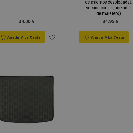
de asientos desplegada),
versión con organizador
de maletero)
34,00 €
34,95 €
Anadir A La Cesta
Anadir A La Cesta
Añadir
a la
Lista
de
Deseos