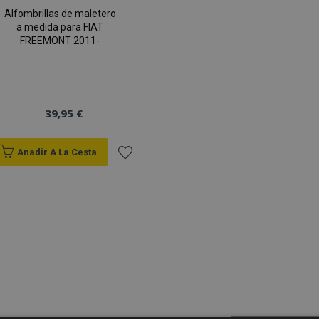
Alfombrillas de maletero
a medida para FIAT
FREEMONT 2011-
39,95 €
Anadir A La Cesta
Añadir
a la
Lista
de
Deseos