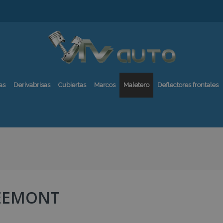
as
Derivabrisas
Cubiertas
Marcos
Maletero
Deflectores frontales
EEMONT