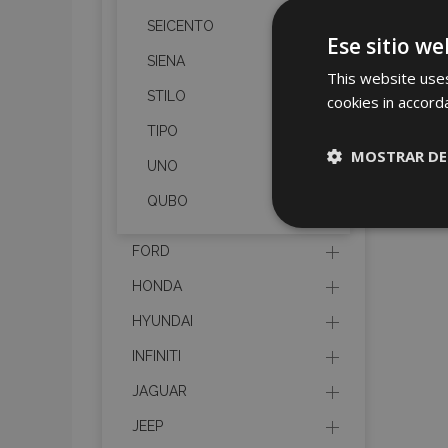
SEICENTO
Ese sitio we
SIENA
This website uses
STILO
cookies in accord
TIPO
MOSTRAR DE
UNO
QUBO
Cookies
estrictame
necesaria
FORD
HONDA
HYUNDAI
INFINITI
Cooki
JAGUAR
JEEP