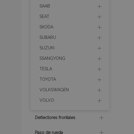
mage-cache-sessi
SAAB
SEAT
SKODA
mage-messages
SUBARU
SUZUKI
SSANGYONG
recently_compare
TESLA
TOYOTA
product_data_sto
VOLKSWAGEN
CookieScriptConse
VOLVO
Deflectores frontales
mage-translation-f
Paso de rueda