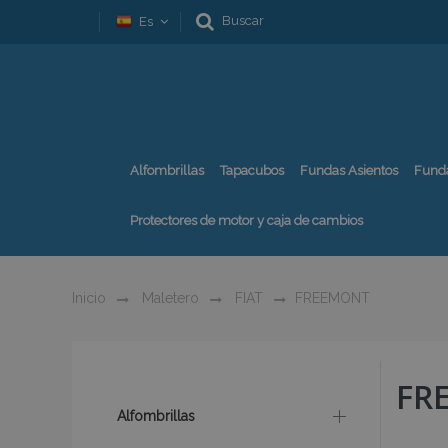
Buscar
Es
Alfombrillas
Tapacubos
Fundas Asientos
Fund
Protectores de motor y caja de cambios
Inicio
Maletero
FIAT
FREEMONT
FR
Alfombrillas