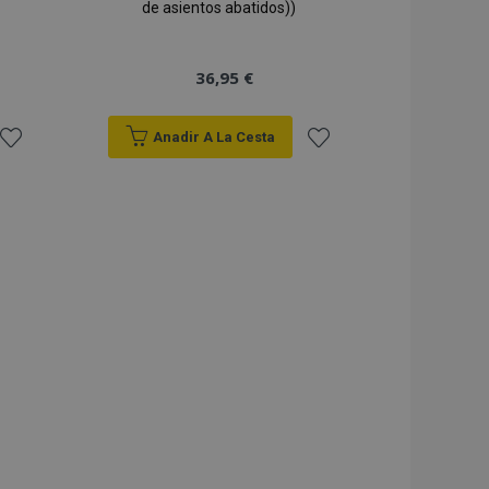
de asientos abatidos))
36,95 €
Anadir A La Cesta
Añadir
Añadir
a la
a la
Lista
Lista
de
de
Deseos
Deseos