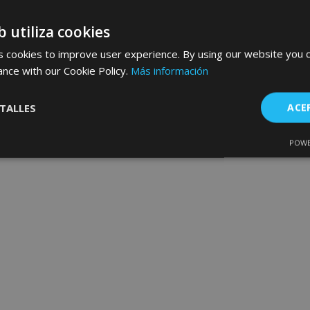
b utiliza cookies
 cookies to improve user experience. By using our website you c
ance with our Cookie Policy.
Más información
TALLES
ACE
POWE
Cookies de
Cookies de
nte
rendimiento
preferencias
f
s
es estrictamente necesarias
Cookies de rendimiento
Cookies de prefer
Cookies de funcionalidad