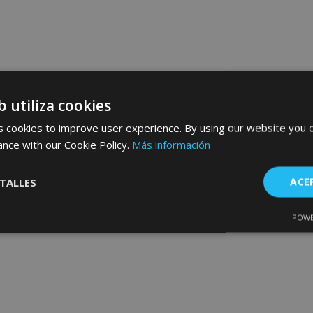
b utiliza cookies
 cookies to improve user experience. By using our website you c
ance with our Cookie Policy.
Más información
TALLES
ACE
POWE
Cookies de
Cookies de
nte
rendimiento
preferencias
f
s