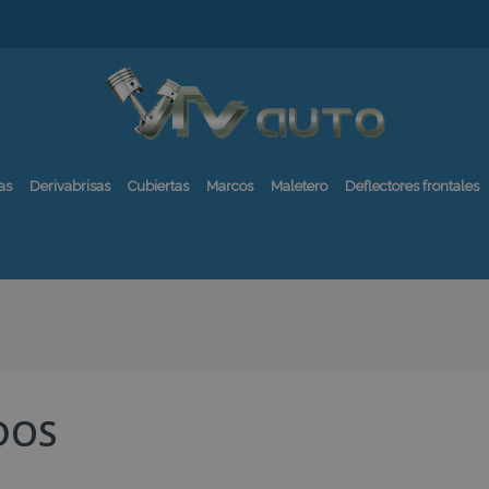
as
Derivabrisas
Cubiertas
Marcos
Maletero
Deflectores frontales
DOS