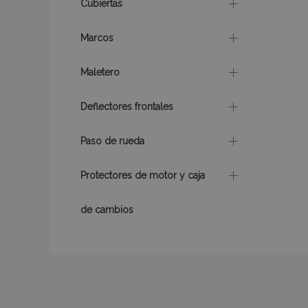
Cubiertas
Marcos
mage-translation-f
Maletero
Deflectores frontales
recently_viewed_p
Paso de rueda
recently_compare
Protectores de motor y caja
de cambios
Nombre
Nombre
Provee
Nombre
Domini
_gat
form_key
IDE
Google
.double
mage-cache-
_ga
storage
_gcl_au
Google
.vtvaut