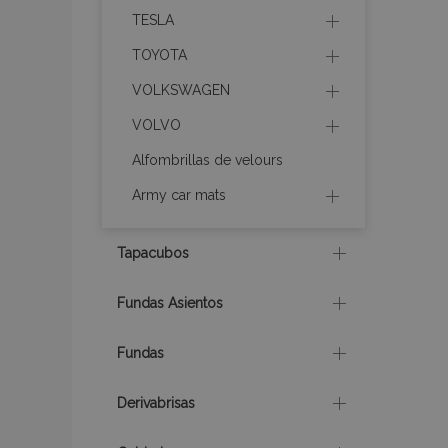
TESLA
X-Magento-Vary
TOYOTA
VOLKSWAGEN
mage-cache-sessi
VOLVO
Alfombrillas de velours
Army car mats
mage-messages
Tapacubos
Fundas Asientos
recently_compare
Fundas
product_data_sto
Derivabrisas
CookieScriptConse