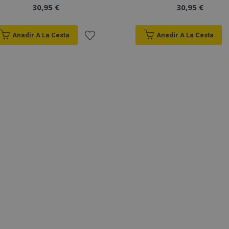
30,95 €
30,95 €
Anadir A La Cesta
Anadir A La Cesta
Añadir
a la
Lista
de
Deseos