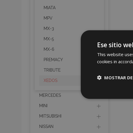
MIATA
MPV
MX-3
MX-5
Ese sitio we
MX-6
This website uses
PREMACY
cookies in accord
TRIBUTE
MOSTRAR DE
XEDOS
Cookies
MERCEDES
estrictame
necesaria
MINI
MITSUBISHI
NISSAN