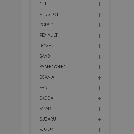
OPEL
Cooki
PEUGEOT
PORSCHE
Strictly necessary c
RENAULT
be used properly wit
ROVER
Nombre
SAAB
recently_viewed_p
SSANGYONG
SCANIA
section_data_ids
SEAT
SKODA
PHPSESSID
SMART
SUBARU
SUZUKI