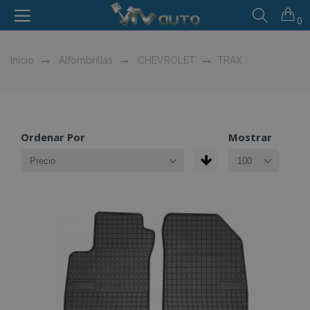
0
Inicio
Alfombrillas
CHEVROLET
TRAX
Ordenar Por
Mostrar