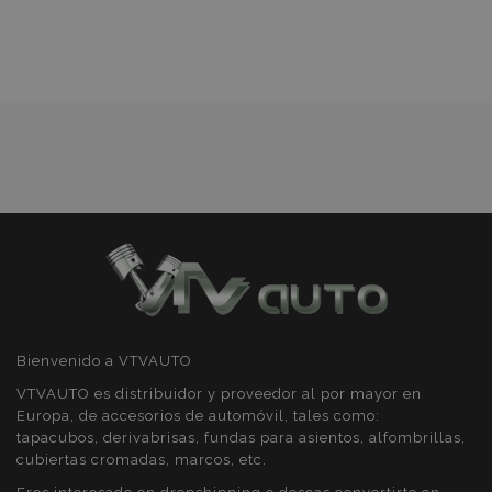
Lista
Cookies de
Cookies de
preferencias
funcionalidad
de
Deseos
Cookies estrictamente necesarias
Cookies de rendimiento
Cookies de preferencias
Cookies de funcionalidad
Strictly necessary cookies allow core website
functionality such as user login and account
Bienvenido a VTVAUTO
management. The website cannot be used
properly without strictly necessary cookies.
VTVAUTO es distribuidor y proveedor al por mayor en
Europa, de accesorios de automóvil, tales como:
Proveedor
/
Nombre
Venc
tapacubos, derivabrisas, fundas para asientos, alfombrillas,
Dominio
cubiertas cromadas, marcos, etc.
recently_viewed_product
1
Adobe Inc.
www.vtvauto.es