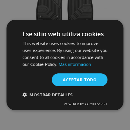
Deseos
Ese sitio web utiliza cookies
This website uses cookies to improve
user experience. By using our website you
consent to all cookies in accordance with
our Cookie Policy.
Más información
Alfombrillas de goma 3D No.77 para
CHEVROLET TRAX 2012-2019 (4 piezas)
ACEPTAR TODO
52,95 €
MOSTRAR DETALLES
Anadir A La Cesta
POWERED BY COOKIESCRIPT
Cookies
Cookies de
Añadir
estrictamente
rendimiento
necesarias
a la