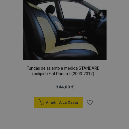
Lista
PHPSESSID
59 
PHP.net
de
49 s
.vtvauto.es
Política de Privacidad de Google
Deseos
Fundas de asiento a medida STANDARD
(polipiel) Fiat Panda II (2003-2012)
144,00 €
Anadir A La Cesta
Añadir
a la
X-Magento-Vary
59 
Adobe Inc.
58 s
www.vtvauto.es