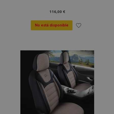
116,00 €
No está disponible
Añadir
a la
Lista
de
Deseos