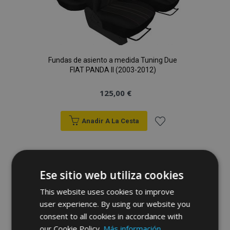
Fundas de asiento a medida Tuning Due
FIAT PANDA II (2003-2012)
125,00 €
Anadir A La Cesta
Añadir
a la
Ese sitio web utiliza cookies
Lista
This website uses cookies to improve
de
user experience. By using our website you
consent to all cookies in accordance with
Deseos
our Cookie Policy.
Más información