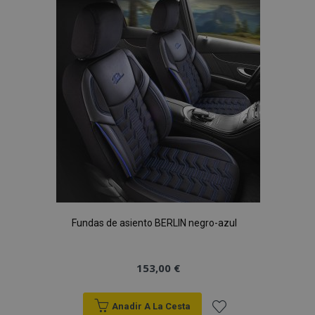
vistas.
Lista
_ga_5REJF36KHW
.vtvauto.es
1 año 1 mes
Google
de
Analytics utiliza
esta cookie par
mantener el
Deseos
estado de la
sesión.
Fundas de asiento BERLIN negro-azul
153,00 €
Anadir A La Cesta