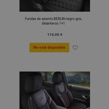
Fundas de asiento BERLIN negro-gris,
delanteros 1+1
116,00 €
No está disponible
Añadir
a la
Lista
de
Deseos