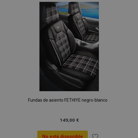
Lista
de
Deseos
mage-cache-sessid
1
Adobe Inc.
www.vtvauto.es
Fundas de asiento FETHIYE negro-blanco
149,00 €
No está disponible