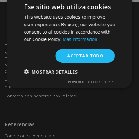
Ese sitio web utiliza cookies
This website uses cookies to improve
user experience. By using our website you
consent to all cookies in accordance with
our Cookie Policy.
Más información
Bienvenido a VTVAUTO
VTVAUTO es distribuidor y proveedor al por mayor en
ACEPTAR TODO
Europa, de accesorios de automóvil, tales como:
tapacubos, derivabrisas, fundas para asientos, alfombrillas,
MOSTRAR DETALLES
cubiertas cromadas, marcos, etc.
Eres interesado en dropshipping o deseas convertirte en
POWERED BY COOKIESCRIPT
Cookies
Cookies de
nuestro socio?
estrictamente
rendimiento
necesarias
Contacta con nosotros hoy mismo!
Cookies de
Cookies de
preferencias
funcionalidad
Referencias
Condiciones comerciales