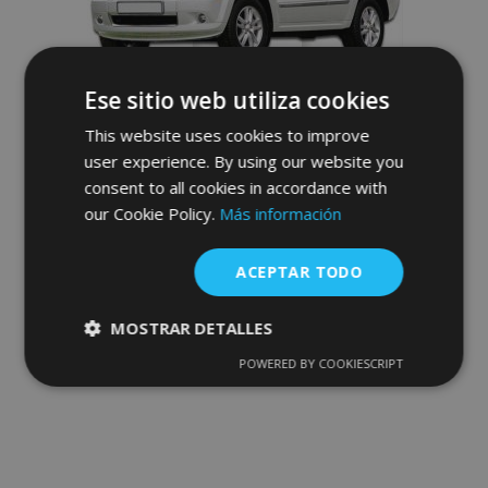
Deseos
Ese sitio web utiliza cookies
This website uses cookies to improve
user experience. By using our website you
consent to all cookies in accordance with
Deflectores delanteros para JEEP Grand
our Cookie Policy.
Más información
Cherokee 2005-2010
69,95 €
ACEPTAR TODO
Anadir A La Cesta
MOSTRAR DETALLES
Añadir
POWERED BY COOKIESCRIPT
Cookies
Cookies de
estrictamente
rendimiento
a la
necesarias
Lista
de