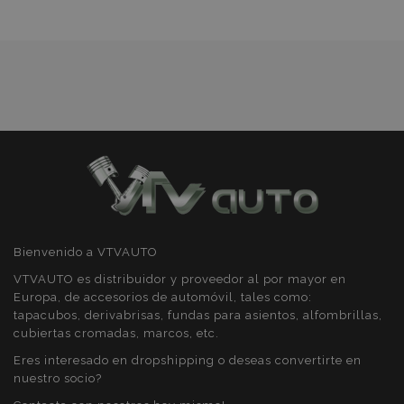
Cookies de
Cookies de
preferencias
funcionalidad
Deseos
Cookies estrictamente necesarias
Cookies de rendimiento
Cookies de preferencias
Cookies de funcionalidad
Bienvenido a VTVAUTO
Strictly necessary cookies allow core website
functionality such as user login and account
VTVAUTO es distribuidor y proveedor al por mayor en
management. The website cannot be used
Europa, de accesorios de automóvil, tales como:
properly without strictly necessary cookies.
tapacubos, derivabrisas, fundas para asientos, alfombrillas,
Proveedor
/
Nombre
Venc
cubiertas cromadas, marcos, etc.
Dominio
Eres interesado en dropshipping o deseas convertirte en
recently_viewed_product
1
Adobe Inc.
nuestro socio?
www.vtvauto.es