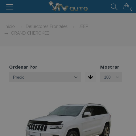
0
Inicio
Deflectores Frontales
JEEP
GRAND CHEROKEE
Ordenar Por
Mostrar