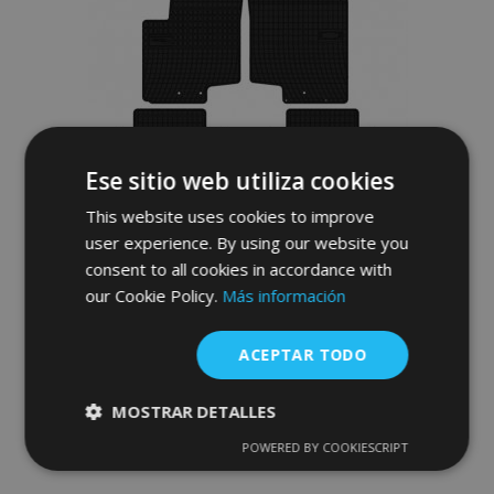
de
Deseos
Ese sitio web utiliza cookies
This website uses cookies to improve
user experience. By using our website you
Alfombrillas de goma para HYUNDAI ix20
consent to all cookies in accordance with
4 piezas 2010-2019
our Cookie Policy.
Más información
36,00 €
ACEPTAR TODO
Anadir A La Cesta
MOSTRAR DETALLES
Añadir
POWERED BY COOKIESCRIPT
Cookies
Cookies de
a la
estrictamente
rendimiento
necesarias