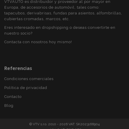
VTVAUTO es distribuidor y proveedor al por mayor en
Europa, de accesorios de automóvil, tales como:
tapacubos, derivabrisas, fundas para asientos, alfombrillas,
cubiertas cromadas, marcos, etc.
Eres interesado en dropshipping o deseas convertirte en
nuestro socio?
Contacta con nosotros hoy mismo!
Referencias
X-Magento-Vary
59 
Adobe Inc.
58 s
www.vtvauto.es
Condiciones comerciales
Política de privacidad
Contacto
Blog
© VTV s.r.o. 2010 - 2026 VAT: SK2023166904