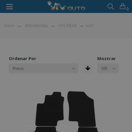
0
Inicio
Alfombrillas
HYUNDAI
Ix20
Ordenar Por
Mostrar