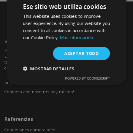
Ese sitio web utiliza cookies
This website uses cookies to improve
user experience. By using our website you
consent to all cookies in accordance with
our Cookie Policy.
Más información
Bienvenido a VTVAUTO
VTVAUTO es distribuidor y proveedor al por mayor en
ACEPTAR TODO
Europa, de accesorios de automóvil, tales como:
tapacubos, derivabrisas, fundas para asientos, alfombrillas,
MOSTRAR DETALLES
cubiertas cromadas, marcos, etc.
Eres interesado en dropshipping o deseas convertirte en
POWERED BY COOKIESCRIPT
Cookies
Cookies de
nuestro socio?
estrictamente
rendimiento
necesarias
Contacta con nosotros hoy mismo!
Cookies de
Cookies de
preferencias
funcionalidad
Referencias
Condiciones comerciales