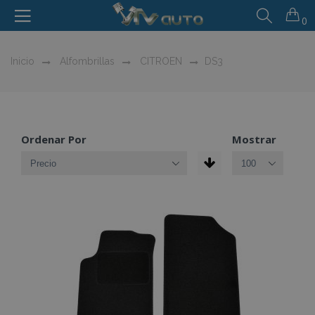
0
Inicio
Alfombrillas
CITROEN
DS3
Ordenar Por
Mostrar