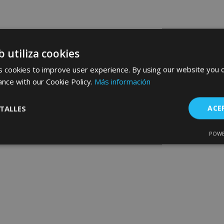
b utiliza cookies
 cookies to improve user experience. By using our website you c
ance with our Cookie Policy.
Más información
TALLES
ACE
POWE
Cookies de
Cookies de
nte
rendimiento
preferencias
f
s