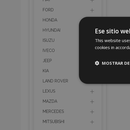
FORD
HONDA
Ese sitio we
HYUNDAI
This website uses
ISUZU
cookies in accord
IVECO
JEEP
MOSTRAR DE
KIA
Cookies
LAND ROVER
estrictame
necesaria
LEXUS
MAZDA
MERCEDES
MITSUBISHI