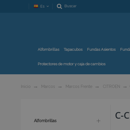
Buscar
Es
Alfombrillas
Tapacubos
Fundas Asientos
Fund
Protectores de motor y caja de cambios
Inicio
Marcos
Marcos Frente
CITROEN
C-
Alfombrillas