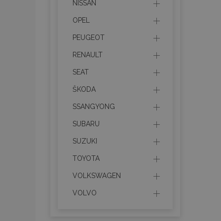
Cooki
NISSAN
OPEL
Strictly necessary c
PEUGEOT
be used properly wit
RENAULT
Nombre
SEAT
recently_viewed_p
ŠKODA
section_data_ids
SSANGYONG
SUBARU
PHPSESSID
SUZUKI
TOYOTA
VOLKSWAGEN
VOLVO
X-Magento-Vary