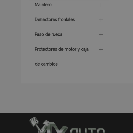
Maletero
Deflectores frontales
mage-cache-sessi
Paso de rueda
Protectores de motor y caja
mage-messages
de cambios
recently_compare
product_data_sto
CookieScriptConse