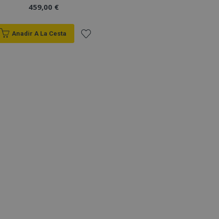
459,00 €
Anadir A La Cesta
Añadir
a la
Lista
de
Deseos