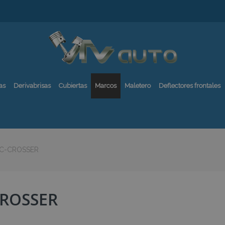
as
Derivabrisas
Cubiertas
Marcos
Maletero
Deflectores frontales
C-CROSSER
CROSSER