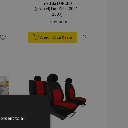
medida FORCED
(polipiel) Fiat Stilo (2001-
2007)
195,00 €
Anadir A La Cesta
Añadir
Añadir
a la
a la
Lista
Lista
de
de
Deseos
Deseos
onsent to all