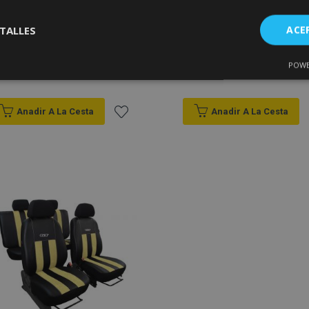
Fundas de asiento a
Fundas de asiento a
TALLES
ACE
medida Stype (polipiel)
medida Motive (tejido +
Fiat Stilo (2001-2007)
polipiel) Fiat Stilo (2001-
2007)
POWE
Cookies de
Cookies de
195,00 €
198,00 €
nte
rendimiento
preferencias
f
s
Anadir A La Cesta
Anadir A La Cesta
Añadir
a la
Lista
es estrictamente necesarias
Cookies de rendimiento
Cookies de prefer
Cookies de funcionalidad
de
ookies allow core website functionality such as user login and account management
Deseos
hout strictly necessary cookies.
Proveedor
/
Vencimiento
Descripción
Dominio
roduct
1 día
Almacena ID de productos
Adobe Inc.
vistos recientemente para f
www.vtvauto.es