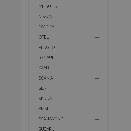
mage-messages
MITSUBISHI
NISSAN
OMODA
recently_compare
OPEL
product_data_sto
PEUGEOT
RENAULT
CookieScriptConse
SAAB
SCANIA
mage-translation-f
SEAT
SKODA
SMART
recently_viewed_p
SSANGYONG
SUBARU
recently_compare