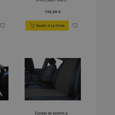
STILO (2001-2007)
156,00 €
Anadir A La Cesta
Añadir
Añadir
a la
a la
Lista
Lista
de
de
Deseos
Deseos
Fundas de asiento a