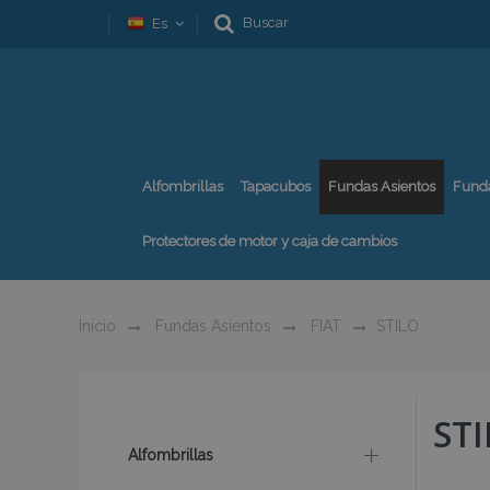
Buscar
Es
Alfombrillas
Tapacubos
Fundas Asientos
Fund
Protectores de motor y caja de cambios
Inicio
Fundas Asientos
FIAT
STILO
ST
Alfombrillas