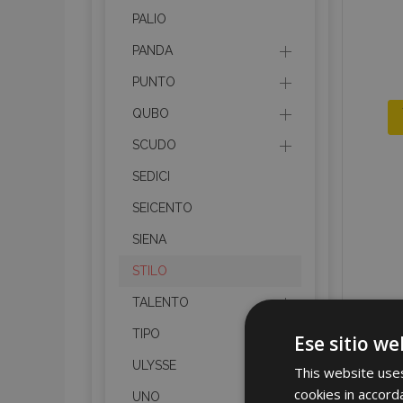
PALIO
PANDA
PUNTO
QUBO
SCUDO
SEDICI
SEICENTO
SIENA
STILO
TALENTO
TIPO
Ese sitio we
ULYSSE
This website uses
cookies in accord
UNO