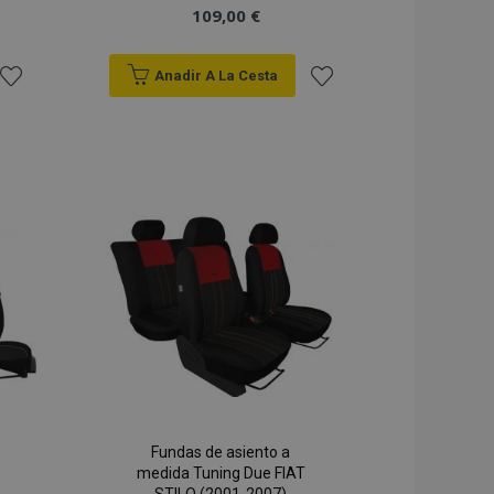
109,00 €
Anadir A La Cesta
Añadir
Añadir
a la
a la
Lista
Lista
de
de
Deseos
Deseos
Fundas de asiento a
medida Tuning Due FIAT