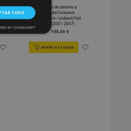
Fundas de asiento a
PTAR TODO
medida Exclusive
(Alcantara / polipiel) Fiat
Stilo (2001-2007)
RED BY COOKIESCRIPT
Cookies de
198,00 €
uncionalidad
Anadir A La Cesta
Añadir
Añadir
a la
a la
Lista
Lista
encias
de
de
. The website cannot
Deseos
Deseos
 de productos
acilitar la