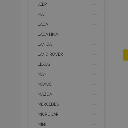
JEEP
section_data_ids
KIA
LADA
PHPSESSID
LADA NIVA
LANCIA
LAND ROVER
LEXUS
X-Magento-Vary
MAN
MAXUS
MAZDA
mage-cache-sessi
MERCEDES
MICROCAR
MINI