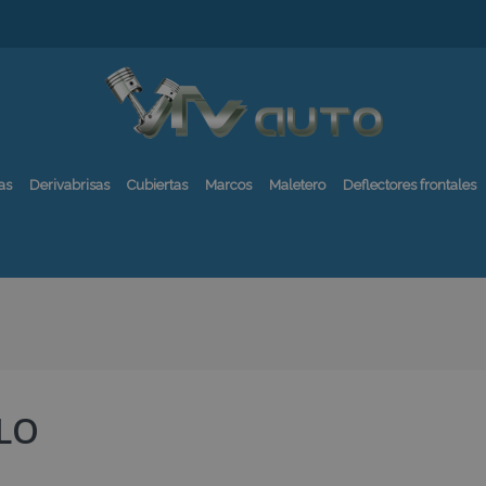
as
Derivabrisas
Cubiertas
Marcos
Maletero
Deflectores frontales
ILO