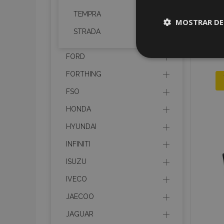
TEMPRA
MOSTRAR DE
STRADA
Cookies
FORD
estrictame
necesaria
FORTHING
FSO
HONDA
HYUNDAI
Cooki
INFINITI
ISUZU
Strictly necessary c
be used properly wit
IVECO
JAECOO
Nombre
JAGUAR
recently_viewed_p