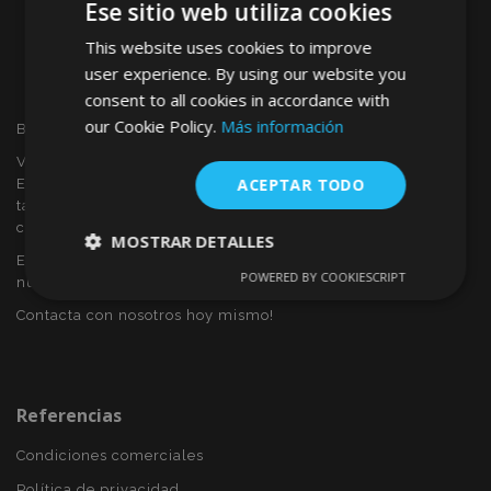
Ese sitio web utiliza cookies
This website uses cookies to improve
user experience. By using our website you
consent to all cookies in accordance with
our Cookie Policy.
Más información
Bienvenido a VTVAUTO
VTVAUTO es distribuidor y proveedor al por mayor en
ACEPTAR TODO
Europa, de accesorios de automóvil, tales como:
tapacubos, derivabrisas, fundas para asientos, alfombrillas,
cubiertas cromadas, marcos, etc.
MOSTRAR DETALLES
Eres interesado en dropshipping o deseas convertirte en
POWERED BY COOKIESCRIPT
nuestro socio?
Cookies
Cookies de
estrictamente
rendimiento
Contacta con nosotros hoy mismo!
necesarias
Cookies de
Cookies de
Referencias
preferencias
funcionalidad
Condiciones comerciales
Política de privacidad